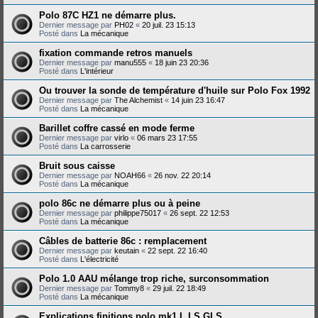
Polo 87C HZ1 ne démarre plus.
Dernier message par
PH02
«
20 juil. 23 15:13
Posté dans
La mécanique
fixation commande retros manuels
Dernier message par
manu555
«
18 juin 23 20:36
Posté dans
L'intérieur
Ou trouver la sonde de température d'huile sur Polo Fox 1992
Dernier message par
The Alchemist
«
14 juin 23 16:47
Posté dans
La mécanique
Barillet coffre cassé en mode ferme
Dernier message par
virlo
«
06 mars 23 17:55
Posté dans
La carrosserie
Bruit sous caisse
Dernier message par
NOAH66
«
26 nov. 22 20:14
Posté dans
La mécanique
polo 86c ne démarre plus ou à peine
Dernier message par
philippe75017
«
26 sept. 22 12:53
Posté dans
La mécanique
Câbles de batterie 86c : remplacement
Dernier message par
keutain
«
22 sept. 22 16:40
Posté dans
L'électricité
Polo 1.0 AAU mélange trop riche, surconsommation
Dernier message par
Tommy8
«
29 juil. 22 18:49
Posté dans
La mécanique
Explications finitions polo mk1 L LS GLS