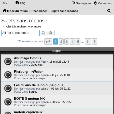
Site
FAQ
S’enregistrer
Connexion
R
Index du forum
Rechercher
Sujets sans réponse
e
Sujets sans réponse
c
Aller à la recherche avancée
h
Rechercher
Recherche avancée
e
Page
1
sur
11
1
2
3
4
5
11
Suivante
536 résultats trouvés
r
…
c
Sujets
h
Allumage Polo GT
e
Dernier message par
Yeut
«
18 mai 26 18:44
Posté dans
L'électricité
r
Pierburg -->Weber
Dernier message par
spoon
«
11 juil. 25 11:01
Posté dans
La mécanique
Les 50 ans de la polo (belgique)
Dernier message par
winsd
«
09 juin 25 21:22
Posté dans
Sorties
BOITE 5 moteur HK
Dernier message par
spoon
«
20 févr. 25 18:56
Posté dans
La mécanique
moteur capricieux