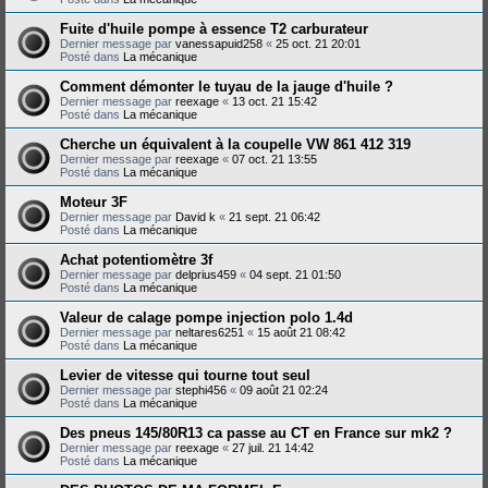
Fuite d'huile pompe à essence T2 carburateur
Dernier message par
vanessapuid258
«
25 oct. 21 20:01
Posté dans
La mécanique
Comment démonter le tuyau de la jauge d'huile ?
Dernier message par
reexage
«
13 oct. 21 15:42
Posté dans
La mécanique
Cherche un équivalent à la coupelle VW 861 412 319
Dernier message par
reexage
«
07 oct. 21 13:55
Posté dans
La mécanique
Moteur 3F
Dernier message par
David k
«
21 sept. 21 06:42
Posté dans
La mécanique
Achat potentiomètre 3f
Dernier message par
delprius459
«
04 sept. 21 01:50
Posté dans
La mécanique
Valeur de calage pompe injection polo 1.4d
Dernier message par
neltares6251
«
15 août 21 08:42
Posté dans
La mécanique
Levier de vitesse qui tourne tout seul
Dernier message par
stephi456
«
09 août 21 02:24
Posté dans
La mécanique
Des pneus 145/80R13 ca passe au CT en France sur mk2 ?
Dernier message par
reexage
«
27 juil. 21 14:42
Posté dans
La mécanique