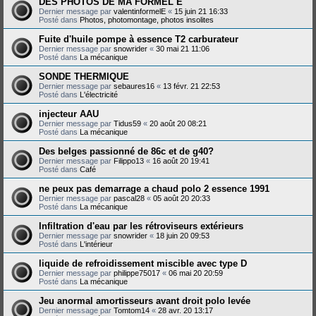
DES PHOTOS DE MA FORMEL E
Dernier message par
valentinformelE
«
15 juin 21 16:33
Posté dans
Photos, photomontage, photos insolites
Fuite d'huile pompe à essence T2 carburateur
Dernier message par
snowrider
«
30 mai 21 11:06
Posté dans
La mécanique
SONDE THERMIQUE
Dernier message par
sebaures16
«
13 févr. 21 22:53
Posté dans
L'électricité
injecteur AAU
Dernier message par
Tidus59
«
20 août 20 08:21
Posté dans
La mécanique
Des belges passionné de 86c et de g40?
Dernier message par
Filippo13
«
16 août 20 19:41
Posté dans
Café
ne peux pas demarrage a chaud polo 2 essence 1991
Dernier message par
pascal28
«
05 août 20 20:33
Posté dans
La mécanique
Infiltration d'eau par les rétroviseurs extérieurs
Dernier message par
snowrider
«
18 juin 20 09:53
Posté dans
L'intérieur
liquide de refroidissement miscible avec type D
Dernier message par
philippe75017
«
06 mai 20 20:59
Posté dans
La mécanique
Jeu anormal amortisseurs avant droit polo levée
Dernier message par
Tomtom14
«
28 avr. 20 13:17