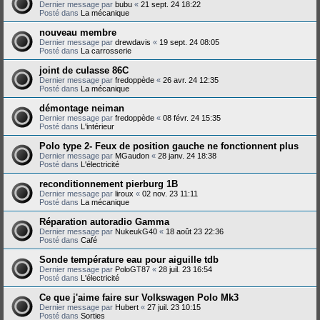
Dernier message par
bubu
«
21 sept. 24 18:22
Posté dans
La mécanique
nouveau membre
Dernier message par
drewdavis
«
19 sept. 24 08:05
Posté dans
La carrosserie
joint de culasse 86C
Dernier message par
fredoppède
«
26 avr. 24 12:35
Posté dans
La mécanique
démontage neiman
Dernier message par
fredoppède
«
08 févr. 24 15:35
Posté dans
L'intérieur
Polo type 2- Feux de position gauche ne fonctionnent plus
Dernier message par
MGaudon
«
28 janv. 24 18:38
Posté dans
L'électricité
reconditionnement pierburg 1B
Dernier message par
liroux
«
02 nov. 23 11:11
Posté dans
La mécanique
Réparation autoradio Gamma
Dernier message par
NukeukG40
«
18 août 23 22:36
Posté dans
Café
Sonde température eau pour aiguille tdb
Dernier message par
PoloGT87
«
28 juil. 23 16:54
Posté dans
L'électricité
Ce que j'aime faire sur Volkswagen Polo Mk3
Dernier message par
Hubert
«
27 juil. 23 10:15
Posté dans
Sorties