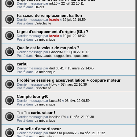
Dernier message par
mk16
«
22 juil. 22 10:11
Posté dans
Divers
Faisceau de remplacement haillon
Dernier message par
lozoic
«
19 juil. 22 19:59
Posté dans
L'électricité
Ligne d'echappement d'origine (GL) ?
Dernier message par
lozoic
«
19 juil. 22 18:32
Posté dans
La mécanique
Quelle est la valeur de ma polo ?
Dernier message par
GabrielM
«
21 juin 22 11:13
Posté dans
Nouveautés, suggestions, questions
carbu
Dernier message par
dad du 41
«
15 mars 22 14:45
Posté dans
La mécanique
Problème essuies glaces/ventilation + coupure moteur
Dernier message par
Hoko
«
07 mars 22 10:39
Posté dans
L'électricité
Compte tour g40
Dernier message par
Lucat59
«
06 févr. 22 09:59
Posté dans
La mécanique
Tic Tic carburateur !
Dernier message par
lapalipe174
«
11 déc. 21 00:38
Posté dans
La mécanique
Coupelle d'amortisseur
Dernier message par
vanessa.puidoux2
«
04 déc. 21 09:32
Posté dans
La mécanique