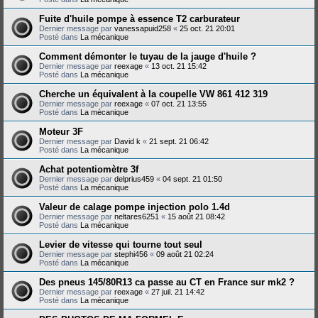
Fuite d'huile pompe à essence T2 carburateur
Dernier message par
vanessapuid258
«
25 oct. 21 20:01
Posté dans
La mécanique
Comment démonter le tuyau de la jauge d'huile ?
Dernier message par
reexage
«
13 oct. 21 15:42
Posté dans
La mécanique
Cherche un équivalent à la coupelle VW 861 412 319
Dernier message par
reexage
«
07 oct. 21 13:55
Posté dans
La mécanique
Moteur 3F
Dernier message par
David k
«
21 sept. 21 06:42
Posté dans
La mécanique
Achat potentiomètre 3f
Dernier message par
delprius459
«
04 sept. 21 01:50
Posté dans
La mécanique
Valeur de calage pompe injection polo 1.4d
Dernier message par
neltares6251
«
15 août 21 08:42
Posté dans
La mécanique
Levier de vitesse qui tourne tout seul
Dernier message par
stephi456
«
09 août 21 02:24
Posté dans
La mécanique
Des pneus 145/80R13 ca passe au CT en France sur mk2 ?
Dernier message par
reexage
«
27 juil. 21 14:42
Posté dans
La mécanique