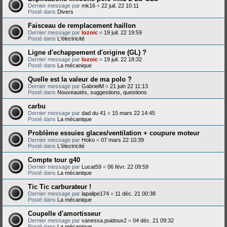
Dernier message par
mk16
«
22 juil. 22 10:11
Posté dans
Divers
Faisceau de remplacement haillon
Dernier message par
lozoic
«
19 juil. 22 19:59
Posté dans
L'électricité
Ligne d'echappement d'origine (GL) ?
Dernier message par
lozoic
«
19 juil. 22 18:32
Posté dans
La mécanique
Quelle est la valeur de ma polo ?
Dernier message par
GabrielM
«
21 juin 22 11:13
Posté dans
Nouveautés, suggestions, questions
carbu
Dernier message par
dad du 41
«
15 mars 22 14:45
Posté dans
La mécanique
Problème essuies glaces/ventilation + coupure moteur
Dernier message par
Hoko
«
07 mars 22 10:39
Posté dans
L'électricité
Compte tour g40
Dernier message par
Lucat59
«
06 févr. 22 09:59
Posté dans
La mécanique
Tic Tic carburateur !
Dernier message par
lapalipe174
«
11 déc. 21 00:38
Posté dans
La mécanique
Coupelle d'amortisseur
Dernier message par
vanessa.puidoux2
«
04 déc. 21 09:32
Posté dans
La mécanique