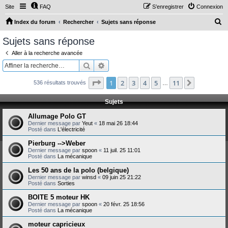
Site
FAQ
S’enregistrer
Connexion
R
Index du forum
Rechercher
Sujets sans réponse
e
Sujets sans réponse
c
Aller à la recherche avancée
h
Rechercher
Recherche avancée
e
Page
1
sur
11
1
2
3
4
5
11
Suivante
536 résultats trouvés
r
…
c
Sujets
h
Allumage Polo GT
e
Dernier message par
Yeut
«
18 mai 26 18:44
Posté dans
L'électricité
r
Pierburg -->Weber
Dernier message par
spoon
«
11 juil. 25 11:01
Posté dans
La mécanique
Les 50 ans de la polo (belgique)
Dernier message par
winsd
«
09 juin 25 21:22
Posté dans
Sorties
BOITE 5 moteur HK
Dernier message par
spoon
«
20 févr. 25 18:56
Posté dans
La mécanique
moteur capricieux