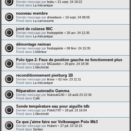
Dernier message par
bubu
«
21 sept. 24 18:22
Posté dans
La mécanique
nouveau membre
Dernier message par
drewdavis
«
19 sept. 24 08:05
Posté dans
La carrosserie
joint de culasse 86C
Dernier message par
fredoppède
«
26 avr. 24 12:35
Posté dans
La mécanique
démontage neiman
Dernier message par
fredoppède
«
08 févr. 24 15:35
Posté dans
L'intérieur
Polo type 2- Feux de position gauche ne fonctionnent plus
Dernier message par
MGaudon
«
28 janv. 24 18:38
Posté dans
L'électricité
reconditionnement pierburg 1B
Dernier message par
liroux
«
02 nov. 23 11:11
Posté dans
La mécanique
Réparation autoradio Gamma
Dernier message par
NukeukG40
«
18 août 23 22:36
Posté dans
Café
Sonde température eau pour aiguille tdb
Dernier message par
PoloGT87
«
28 juil. 23 16:54
Posté dans
L'électricité
Ce que j'aime faire sur Volkswagen Polo Mk3
Dernier message par
Hubert
«
27 juil. 23 10:15
Posté dans
Sorties