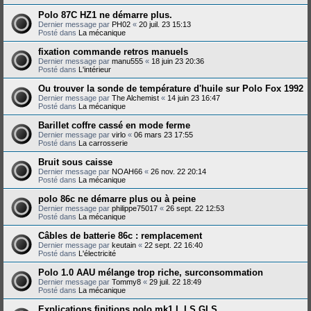
Polo 87C HZ1 ne démarre plus.
Dernier message par
PH02
«
20 juil. 23 15:13
Posté dans
La mécanique
fixation commande retros manuels
Dernier message par
manu555
«
18 juin 23 20:36
Posté dans
L'intérieur
Ou trouver la sonde de température d'huile sur Polo Fox 1992
Dernier message par
The Alchemist
«
14 juin 23 16:47
Posté dans
La mécanique
Barillet coffre cassé en mode ferme
Dernier message par
virlo
«
06 mars 23 17:55
Posté dans
La carrosserie
Bruit sous caisse
Dernier message par
NOAH66
«
26 nov. 22 20:14
Posté dans
La mécanique
polo 86c ne démarre plus ou à peine
Dernier message par
philippe75017
«
26 sept. 22 12:53
Posté dans
La mécanique
Câbles de batterie 86c : remplacement
Dernier message par
keutain
«
22 sept. 22 16:40
Posté dans
L'électricité
Polo 1.0 AAU mélange trop riche, surconsommation
Dernier message par
Tommy8
«
29 juil. 22 18:49
Posté dans
La mécanique
Explications finitions polo mk1 L LS GLS