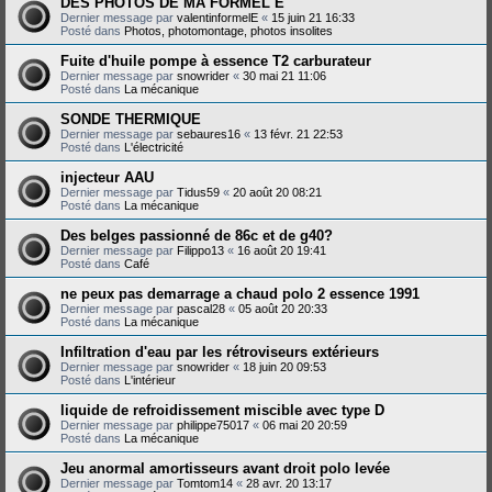
DES PHOTOS DE MA FORMEL E
Dernier message par
valentinformelE
«
15 juin 21 16:33
Posté dans
Photos, photomontage, photos insolites
Fuite d'huile pompe à essence T2 carburateur
Dernier message par
snowrider
«
30 mai 21 11:06
Posté dans
La mécanique
SONDE THERMIQUE
Dernier message par
sebaures16
«
13 févr. 21 22:53
Posté dans
L'électricité
injecteur AAU
Dernier message par
Tidus59
«
20 août 20 08:21
Posté dans
La mécanique
Des belges passionné de 86c et de g40?
Dernier message par
Filippo13
«
16 août 20 19:41
Posté dans
Café
ne peux pas demarrage a chaud polo 2 essence 1991
Dernier message par
pascal28
«
05 août 20 20:33
Posté dans
La mécanique
Infiltration d'eau par les rétroviseurs extérieurs
Dernier message par
snowrider
«
18 juin 20 09:53
Posté dans
L'intérieur
liquide de refroidissement miscible avec type D
Dernier message par
philippe75017
«
06 mai 20 20:59
Posté dans
La mécanique
Jeu anormal amortisseurs avant droit polo levée
Dernier message par
Tomtom14
«
28 avr. 20 13:17