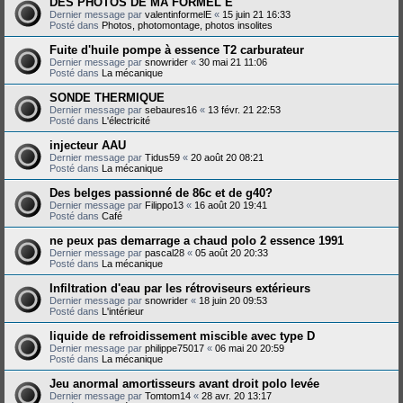
DES PHOTOS DE MA FORMEL E
Dernier message par
valentinformelE
«
15 juin 21 16:33
Posté dans
Photos, photomontage, photos insolites
Fuite d'huile pompe à essence T2 carburateur
Dernier message par
snowrider
«
30 mai 21 11:06
Posté dans
La mécanique
SONDE THERMIQUE
Dernier message par
sebaures16
«
13 févr. 21 22:53
Posté dans
L'électricité
injecteur AAU
Dernier message par
Tidus59
«
20 août 20 08:21
Posté dans
La mécanique
Des belges passionné de 86c et de g40?
Dernier message par
Filippo13
«
16 août 20 19:41
Posté dans
Café
ne peux pas demarrage a chaud polo 2 essence 1991
Dernier message par
pascal28
«
05 août 20 20:33
Posté dans
La mécanique
Infiltration d'eau par les rétroviseurs extérieurs
Dernier message par
snowrider
«
18 juin 20 09:53
Posté dans
L'intérieur
liquide de refroidissement miscible avec type D
Dernier message par
philippe75017
«
06 mai 20 20:59
Posté dans
La mécanique
Jeu anormal amortisseurs avant droit polo levée
Dernier message par
Tomtom14
«
28 avr. 20 13:17