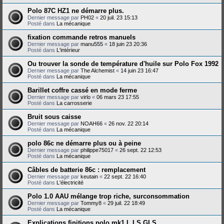
Polo 87C HZ1 ne démarre plus.
Dernier message par
PH02
«
20 juil. 23 15:13
Posté dans
La mécanique
fixation commande retros manuels
Dernier message par
manu555
«
18 juin 23 20:36
Posté dans
L'intérieur
Ou trouver la sonde de température d'huile sur Polo Fox 1992
Dernier message par
The Alchemist
«
14 juin 23 16:47
Posté dans
La mécanique
Barillet coffre cassé en mode ferme
Dernier message par
virlo
«
06 mars 23 17:55
Posté dans
La carrosserie
Bruit sous caisse
Dernier message par
NOAH66
«
26 nov. 22 20:14
Posté dans
La mécanique
polo 86c ne démarre plus ou à peine
Dernier message par
philippe75017
«
26 sept. 22 12:53
Posté dans
La mécanique
Câbles de batterie 86c : remplacement
Dernier message par
keutain
«
22 sept. 22 16:40
Posté dans
L'électricité
Polo 1.0 AAU mélange trop riche, surconsommation
Dernier message par
Tommy8
«
29 juil. 22 18:49
Posté dans
La mécanique
Explications finitions polo mk1 L LS GLS