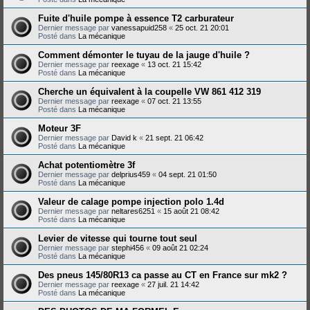
Fuite d'huile pompe à essence T2 carburateur
Dernier message par
vanessapuid258
«
25 oct. 21 20:01
Posté dans
La mécanique
Comment démonter le tuyau de la jauge d'huile ?
Dernier message par
reexage
«
13 oct. 21 15:42
Posté dans
La mécanique
Cherche un équivalent à la coupelle VW 861 412 319
Dernier message par
reexage
«
07 oct. 21 13:55
Posté dans
La mécanique
Moteur 3F
Dernier message par
David k
«
21 sept. 21 06:42
Posté dans
La mécanique
Achat potentiomètre 3f
Dernier message par
delprius459
«
04 sept. 21 01:50
Posté dans
La mécanique
Valeur de calage pompe injection polo 1.4d
Dernier message par
neltares6251
«
15 août 21 08:42
Posté dans
La mécanique
Levier de vitesse qui tourne tout seul
Dernier message par
stephi456
«
09 août 21 02:24
Posté dans
La mécanique
Des pneus 145/80R13 ca passe au CT en France sur mk2 ?
Dernier message par
reexage
«
27 juil. 21 14:42
Posté dans
La mécanique