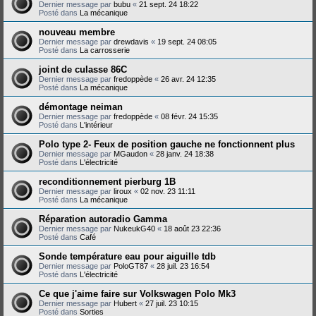
Dernier message par
bubu
«
21 sept. 24 18:22
Posté dans
La mécanique
nouveau membre
Dernier message par
drewdavis
«
19 sept. 24 08:05
Posté dans
La carrosserie
joint de culasse 86C
Dernier message par
fredoppède
«
26 avr. 24 12:35
Posté dans
La mécanique
démontage neiman
Dernier message par
fredoppède
«
08 févr. 24 15:35
Posté dans
L'intérieur
Polo type 2- Feux de position gauche ne fonctionnent plus
Dernier message par
MGaudon
«
28 janv. 24 18:38
Posté dans
L'électricité
reconditionnement pierburg 1B
Dernier message par
liroux
«
02 nov. 23 11:11
Posté dans
La mécanique
Réparation autoradio Gamma
Dernier message par
NukeukG40
«
18 août 23 22:36
Posté dans
Café
Sonde température eau pour aiguille tdb
Dernier message par
PoloGT87
«
28 juil. 23 16:54
Posté dans
L'électricité
Ce que j'aime faire sur Volkswagen Polo Mk3
Dernier message par
Hubert
«
27 juil. 23 10:15
Posté dans
Sorties