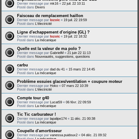
Dernier message par
mk16
«
22 juil. 22 10:11
Posté dans
Divers
Faisceau de remplacement haillon
Dernier message par
lozoic
«
19 juil. 22 19:59
Posté dans
L'électricité
Ligne d'echappement d'origine (GL) ?
Dernier message par
lozoic
«
19 juil. 22 18:32
Posté dans
La mécanique
Quelle est la valeur de ma polo ?
Dernier message par
GabrielM
«
21 juin 22 11:13
Posté dans
Nouveautés, suggestions, questions
carbu
Dernier message par
dad du 41
«
15 mars 22 14:45
Posté dans
La mécanique
Problème essuies glaces/ventilation + coupure moteur
Dernier message par
Hoko
«
07 mars 22 10:39
Posté dans
L'électricité
Compte tour g40
Dernier message par
Lucat59
«
06 févr. 22 09:59
Posté dans
La mécanique
Tic Tic carburateur !
Dernier message par
lapalipe174
«
11 déc. 21 00:38
Posté dans
La mécanique
Coupelle d'amortisseur
Dernier message par
vanessa.puidoux2
«
04 déc. 21 09:32
Posté dans
La mécanique