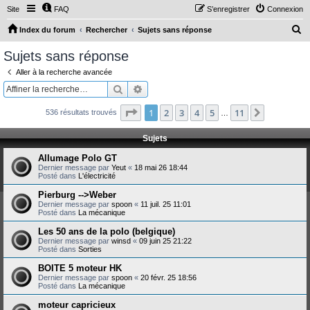
Site
FAQ
S’enregistrer
Connexion
R
Index du forum
Rechercher
Sujets sans réponse
e
Sujets sans réponse
c
Aller à la recherche avancée
h
Rechercher
Recherche avancée
e
Page
1
sur
11
1
2
3
4
5
11
Suivante
536 résultats trouvés
r
…
c
Sujets
h
Allumage Polo GT
e
Dernier message par
Yeut
«
18 mai 26 18:44
Posté dans
L'électricité
r
Pierburg -->Weber
Dernier message par
spoon
«
11 juil. 25 11:01
Posté dans
La mécanique
Les 50 ans de la polo (belgique)
Dernier message par
winsd
«
09 juin 25 21:22
Posté dans
Sorties
BOITE 5 moteur HK
Dernier message par
spoon
«
20 févr. 25 18:56
Posté dans
La mécanique
moteur capricieux