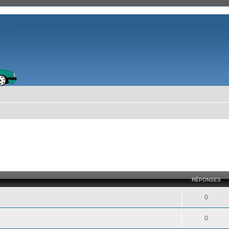
RÉPONSES
0
0