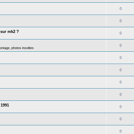
0
0
 sur mk2 ?
0
0
ntage, photos insolites
0
0
0
0
 1991
0
0
0