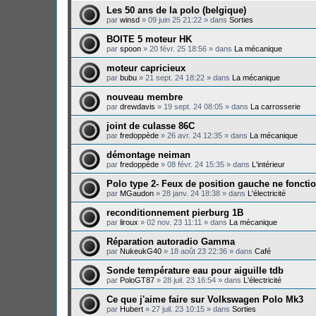
Les 50 ans de la polo (belgique)
par
winsd
»
09 juin 25 21:22
» dans
Sorties
BOITE 5 moteur HK
par
spoon
»
20 févr. 25 18:56
» dans
La mécanique
moteur capricieux
par
bubu
»
21 sept. 24 18:22
» dans
La mécanique
nouveau membre
par
drewdavis
»
19 sept. 24 08:05
» dans
La carrosserie
joint de culasse 86C
par
fredoppède
»
26 avr. 24 12:35
» dans
La mécanique
démontage neiman
par
fredoppède
»
08 févr. 24 15:35
» dans
L'intérieur
Polo type 2- Feux de position gauche ne foncti
par
MGaudon
»
28 janv. 24 18:38
» dans
L'électricité
reconditionnement pierburg 1B
par
liroux
»
02 nov. 23 11:11
» dans
La mécanique
Réparation autoradio Gamma
par
NukeukG40
»
18 août 23 22:36
» dans
Café
Sonde température eau pour aiguille tdb
par
PoloGT87
»
28 juil. 23 16:54
» dans
L'électricité
Ce que j'aime faire sur Volkswagen Polo Mk3
par
Hubert
»
27 juil. 23 10:15
» dans
Sorties