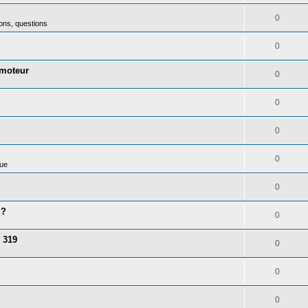
0
ons, questions
0
 moteur
0
0
0
0
ue
0
 ?
0
 319
0
0
0