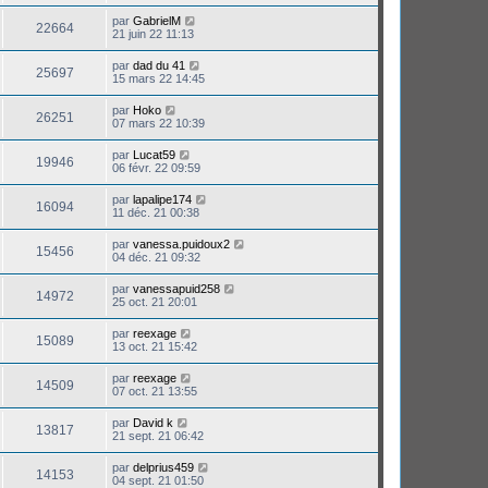
par
GabrielM
22664
21 juin 22 11:13
par
dad du 41
25697
15 mars 22 14:45
par
Hoko
26251
07 mars 22 10:39
par
Lucat59
19946
06 févr. 22 09:59
par
lapalipe174
16094
11 déc. 21 00:38
par
vanessa.puidoux2
15456
04 déc. 21 09:32
par
vanessapuid258
14972
25 oct. 21 20:01
par
reexage
15089
13 oct. 21 15:42
par
reexage
14509
07 oct. 21 13:55
par
David k
13817
21 sept. 21 06:42
par
delprius459
14153
04 sept. 21 01:50