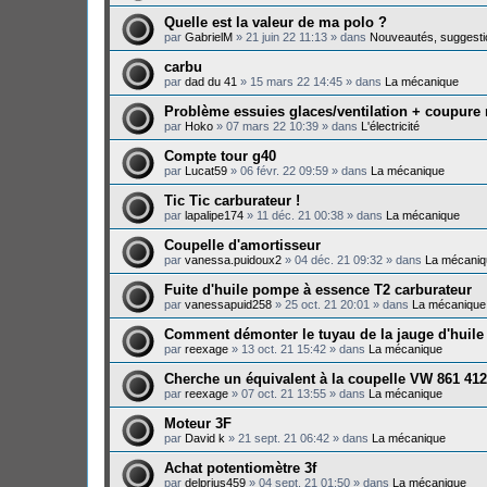
Quelle est la valeur de ma polo ?
par
GabrielM
»
21 juin 22 11:13
» dans
Nouveautés, suggesti
carbu
par
dad du 41
»
15 mars 22 14:45
» dans
La mécanique
Problème essuies glaces/ventilation + coupure
par
Hoko
»
07 mars 22 10:39
» dans
L'électricité
Compte tour g40
par
Lucat59
»
06 févr. 22 09:59
» dans
La mécanique
Tic Tic carburateur !
par
lapalipe174
»
11 déc. 21 00:38
» dans
La mécanique
Coupelle d'amortisseur
par
vanessa.puidoux2
»
04 déc. 21 09:32
» dans
La mécaniq
Fuite d'huile pompe à essence T2 carburateur
par
vanessapuid258
»
25 oct. 21 20:01
» dans
La mécanique
Comment démonter le tuyau de la jauge d'huile
par
reexage
»
13 oct. 21 15:42
» dans
La mécanique
Cherche un équivalent à la coupelle VW 861 412
par
reexage
»
07 oct. 21 13:55
» dans
La mécanique
Moteur 3F
par
David k
»
21 sept. 21 06:42
» dans
La mécanique
Achat potentiomètre 3f
par
delprius459
»
04 sept. 21 01:50
» dans
La mécanique