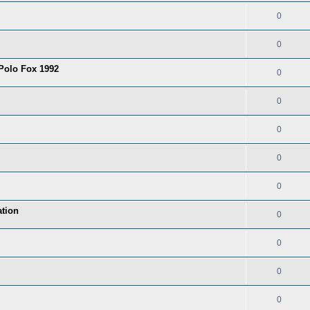
0
0
 Polo Fox 1992
0
0
0
0
0
tion
0
0
0
0