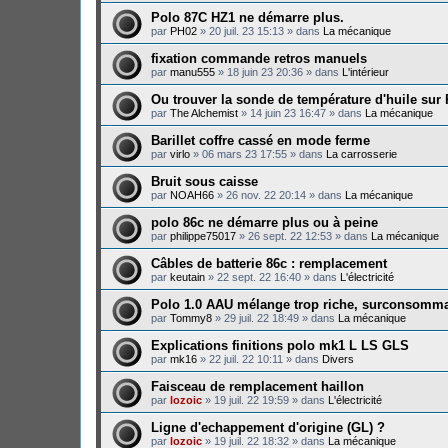
Polo 87C HZ1 ne démarre plus.
par
PH02
»
20 juil. 23 15:13
» dans
La mécanique
fixation commande retros manuels
par
manu555
»
18 juin 23 20:36
» dans
L'intérieur
Ou trouver la sonde de température d'huile sur
par
The Alchemist
»
14 juin 23 16:47
» dans
La mécanique
Barillet coffre cassé en mode ferme
par
virlo
»
06 mars 23 17:55
» dans
La carrosserie
Bruit sous caisse
par
NOAH66
»
26 nov. 22 20:14
» dans
La mécanique
polo 86c ne démarre plus ou à peine
par
philippe75017
»
26 sept. 22 12:53
» dans
La mécanique
Câbles de batterie 86c : remplacement
par
keutain
»
22 sept. 22 16:40
» dans
L'électricité
Polo 1.0 AAU mélange trop riche, surconsomma
par
Tommy8
»
29 juil. 22 18:49
» dans
La mécanique
Explications finitions polo mk1 L LS GLS
par
mk16
»
22 juil. 22 10:11
» dans
Divers
Faisceau de remplacement haillon
par
lozoic
»
19 juil. 22 19:59
» dans
L'électricité
Ligne d'echappement d'origine (GL) ?
par
lozoic
»
19 juil. 22 18:32
» dans
La mécanique