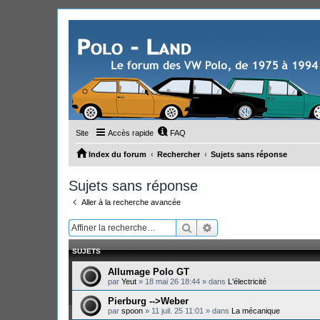
Site
Accès rapide
FAQ
Index du forum
Rechercher
Sujets sans réponse
Sujets sans réponse
Aller à la recherche avancée
Rechercher
Recherche avancée
SUJETS
Allumage Polo GT
par
Yeut
»
18 mai 26 18:44
» dans
L'électricité
Pierburg -->Weber
par
spoon
»
11 juil. 25 11:01
» dans
La mécanique