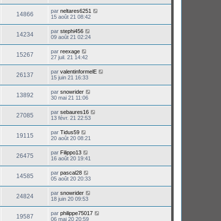
par
neltares6251
14866
15 août 21 08:42
par
stephi456
14234
09 août 21 02:24
par
reexage
15267
27 juil. 21 14:42
par
valentinformelE
26137
15 juin 21 16:33
par
snowrider
13892
30 mai 21 11:06
par
sebaures16
27085
13 févr. 21 22:53
par
Tidus59
19115
20 août 20 08:21
par
Filippo13
26475
16 août 20 19:41
par
pascal28
14585
05 août 20 20:33
par
snowrider
24824
18 juin 20 09:53
par
philippe75017
19587
06 mai 20 20:59