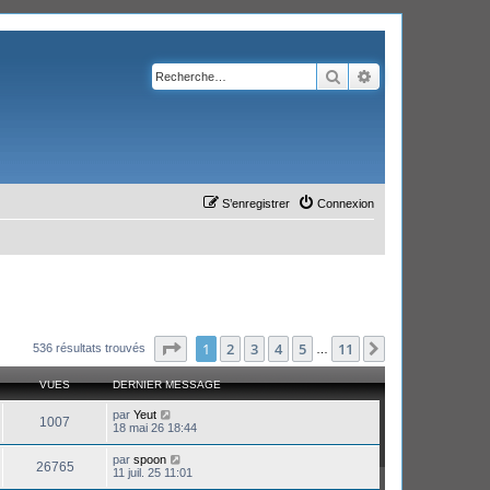
Rechercher
Recherche avanc
S’enregistrer
Connexion
Page
1
sur
11
1
2
3
4
5
11
Suivante
536 résultats trouvés
…
VUES
DERNIER MESSAGE
par
Yeut
1007
18 mai 26 18:44
par
spoon
26765
11 juil. 25 11:01