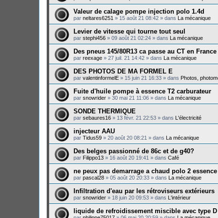
Valeur de calage pompe injection polo 1.4d
par
neltares6251
»
15 août 21 08:42
» dans
La mécanique
Levier de vitesse qui tourne tout seul
par
stephi456
»
09 août 21 02:24
» dans
La mécanique
Des pneus 145/80R13 ca passe au CT en France
par
reexage
»
27 juil. 21 14:42
» dans
La mécanique
DES PHOTOS DE MA FORMEL E
par
valentinformelE
»
15 juin 21 16:33
» dans
Photos, photomo
Fuite d'huile pompe à essence T2 carburateur
par
snowrider
»
30 mai 21 11:06
» dans
La mécanique
SONDE THERMIQUE
par
sebaures16
»
13 févr. 21 22:53
» dans
L'électricité
injecteur AAU
par
Tidus59
»
20 août 20 08:21
» dans
La mécanique
Des belges passionné de 86c et de g40?
par
Filippo13
»
16 août 20 19:41
» dans
Café
ne peux pas demarrage a chaud polo 2 essence
par
pascal28
»
05 août 20 20:33
» dans
La mécanique
Infiltration d'eau par les rétroviseurs extérieurs
par
snowrider
»
18 juin 20 09:53
» dans
L'intérieur
liquide de refroidissement miscible avec type D
par
philippe75017
»
06 mai 20 20:59
» dans
La mécanique