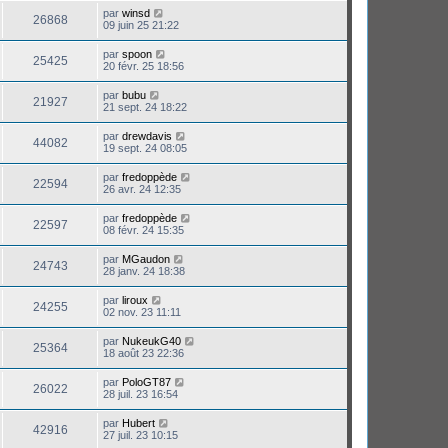
par
winsd
26868
09 juin 25 21:22
par
spoon
25425
20 févr. 25 18:56
par
bubu
21927
21 sept. 24 18:22
par
drewdavis
44082
19 sept. 24 08:05
par
fredoppède
22594
26 avr. 24 12:35
par
fredoppède
22597
08 févr. 24 15:35
par
MGaudon
24743
28 janv. 24 18:38
par
liroux
24255
02 nov. 23 11:11
par
NukeukG40
25364
18 août 23 22:36
par
PoloGT87
26022
28 juil. 23 16:54
par
Hubert
42916
27 juil. 23 10:15