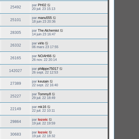
par
PH02
25492
20 juil. 23 15:13
par
manu555
25101
18 juin 23 20:36
par
The Alchemist
28305
14 juin 23 16:47
par
virlo
26332
06 mars 23 17:55
par
NOAH66
26165
26 nov. 22 20:14
par
philippe75017
142027
26 sept. 22 12:53
par
keutain
27389
22 sept. 22 16:40
par
Tommy8
25227
29 juil. 22 18:49
par
mk16
22149
22 juil. 22 10:11
par
lozoic
29864
19 juil. 22 19:59
par
lozoic
30683
19 juil. 22 18:32