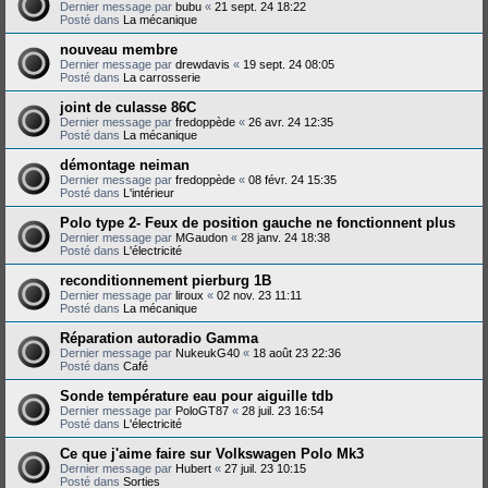
Dernier message par
bubu
«
21 sept. 24 18:22
Posté dans
La mécanique
nouveau membre
Dernier message par
drewdavis
«
19 sept. 24 08:05
Posté dans
La carrosserie
joint de culasse 86C
Dernier message par
fredoppède
«
26 avr. 24 12:35
Posté dans
La mécanique
démontage neiman
Dernier message par
fredoppède
«
08 févr. 24 15:35
Posté dans
L'intérieur
Polo type 2- Feux de position gauche ne fonctionnent plus
Dernier message par
MGaudon
«
28 janv. 24 18:38
Posté dans
L'électricité
reconditionnement pierburg 1B
Dernier message par
liroux
«
02 nov. 23 11:11
Posté dans
La mécanique
Réparation autoradio Gamma
Dernier message par
NukeukG40
«
18 août 23 22:36
Posté dans
Café
Sonde température eau pour aiguille tdb
Dernier message par
PoloGT87
«
28 juil. 23 16:54
Posté dans
L'électricité
Ce que j'aime faire sur Volkswagen Polo Mk3
Dernier message par
Hubert
«
27 juil. 23 10:15
Posté dans
Sorties