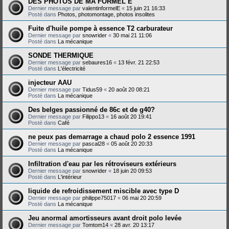
DES PHOTOS DE MA FORMEL E
Dernier message par
valentinformelE
«
15 juin 21 16:33
Posté dans
Photos, photomontage, photos insolites
Fuite d'huile pompe à essence T2 carburateur
Dernier message par
snowrider
«
30 mai 21 11:06
Posté dans
La mécanique
SONDE THERMIQUE
Dernier message par
sebaures16
«
13 févr. 21 22:53
Posté dans
L'électricité
injecteur AAU
Dernier message par
Tidus59
«
20 août 20 08:21
Posté dans
La mécanique
Des belges passionné de 86c et de g40?
Dernier message par
Filippo13
«
16 août 20 19:41
Posté dans
Café
ne peux pas demarrage a chaud polo 2 essence 1991
Dernier message par
pascal28
«
05 août 20 20:33
Posté dans
La mécanique
Infiltration d'eau par les rétroviseurs extérieurs
Dernier message par
snowrider
«
18 juin 20 09:53
Posté dans
L'intérieur
liquide de refroidissement miscible avec type D
Dernier message par
philippe75017
«
06 mai 20 20:59
Posté dans
La mécanique
Jeu anormal amortisseurs avant droit polo levée
Dernier message par
Tomtom14
«
28 avr. 20 13:17