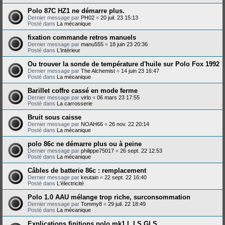
Polo 87C HZ1 ne démarre plus.
Dernier message par
PH02
«
20 juil. 23 15:13
Posté dans
La mécanique
fixation commande retros manuels
Dernier message par
manu555
«
18 juin 23 20:36
Posté dans
L'intérieur
Ou trouver la sonde de température d'huile sur Polo Fox 1992
Dernier message par
The Alchemist
«
14 juin 23 16:47
Posté dans
La mécanique
Barillet coffre cassé en mode ferme
Dernier message par
virlo
«
06 mars 23 17:55
Posté dans
La carrosserie
Bruit sous caisse
Dernier message par
NOAH66
«
26 nov. 22 20:14
Posté dans
La mécanique
polo 86c ne démarre plus ou à peine
Dernier message par
philippe75017
«
26 sept. 22 12:53
Posté dans
La mécanique
Câbles de batterie 86c : remplacement
Dernier message par
keutain
«
22 sept. 22 16:40
Posté dans
L'électricité
Polo 1.0 AAU mélange trop riche, surconsommation
Dernier message par
Tommy8
«
29 juil. 22 18:49
Posté dans
La mécanique
Explications finitions polo mk1 L LS GLS