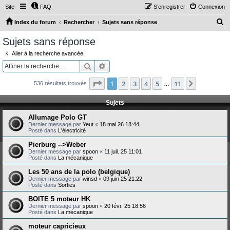
Site
FAQ
S’enregistrer
Connexion
R
Index du forum
Rechercher
Sujets sans réponse
e
Sujets sans réponse
c
Aller à la recherche avancée
h
Rechercher
Recherche avancée
e
Page
1
sur
11
1
2
3
4
5
11
Suivante
536 résultats trouvés
r
…
c
Sujets
h
Allumage Polo GT
e
Dernier message par
Yeut
«
18 mai 26 18:44
Posté dans
L'électricité
r
Pierburg -->Weber
Dernier message par
spoon
«
11 juil. 25 11:01
Posté dans
La mécanique
Les 50 ans de la polo (belgique)
Dernier message par
winsd
«
09 juin 25 21:22
Posté dans
Sorties
BOITE 5 moteur HK
Dernier message par
spoon
«
20 févr. 25 18:56
Posté dans
La mécanique
moteur capricieux