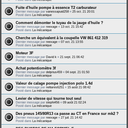
Fuite d'huile pompe à essence T2 carburateur
Dernier message par
vanessapuid258
«
25 oct. 21 20:01
Posté dans
La mécanique
Comment démonter le tuyau de la jauge d'huile ?
Dernier message par
reexage
«
13 oct. 21 15:42
Posté dans
La mécanique
Cherche un équivalent à la coupelle VW 861 412 319
Dernier message par
reexage
«
07 oct. 21 13:55
Posté dans
La mécanique
Moteur 3F
Dernier message par
David k
«
21 sept. 21 06:42
Posté dans
La mécanique
Achat potentiomètre 3f
Dernier message par
delprius459
«
04 sept. 21 01:50
Posté dans
La mécanique
Valeur de calage pompe injection polo 1.4d
Dernier message par
neltares6251
«
15 août 21 08:42
Posté dans
La mécanique
Levier de vitesse qui tourne tout seul
Dernier message par
stephi456
«
09 août 21 02:24
Posté dans
La mécanique
Des pneus 145/80R13 ca passe au CT en France sur mk2 ?
Dernier message par
reexage
«
27 juil. 21 14:42
Posté dans
La mécanique