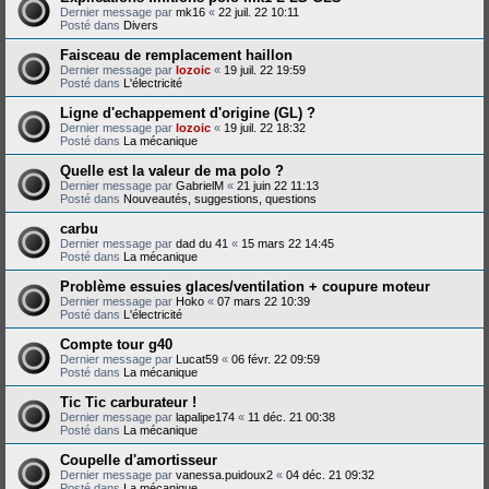
Dernier message par
mk16
«
22 juil. 22 10:11
Posté dans
Divers
Faisceau de remplacement haillon
Dernier message par
lozoic
«
19 juil. 22 19:59
Posté dans
L'électricité
Ligne d'echappement d'origine (GL) ?
Dernier message par
lozoic
«
19 juil. 22 18:32
Posté dans
La mécanique
Quelle est la valeur de ma polo ?
Dernier message par
GabrielM
«
21 juin 22 11:13
Posté dans
Nouveautés, suggestions, questions
carbu
Dernier message par
dad du 41
«
15 mars 22 14:45
Posté dans
La mécanique
Problème essuies glaces/ventilation + coupure moteur
Dernier message par
Hoko
«
07 mars 22 10:39
Posté dans
L'électricité
Compte tour g40
Dernier message par
Lucat59
«
06 févr. 22 09:59
Posté dans
La mécanique
Tic Tic carburateur !
Dernier message par
lapalipe174
«
11 déc. 21 00:38
Posté dans
La mécanique
Coupelle d'amortisseur
Dernier message par
vanessa.puidoux2
«
04 déc. 21 09:32
Posté dans
La mécanique