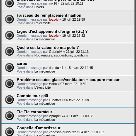
Dernier message par
mk16
«
22 juil. 22 10:11
Posté dans
Divers
Faisceau de remplacement haillon
Dernier message par
lozoic
«
19 juil. 22 19:59
Posté dans
L'électricité
Ligne d'echappement d'origine (GL) ?
Dernier message par
lozoic
«
19 juil. 22 18:32
Posté dans
La mécanique
Quelle est la valeur de ma polo ?
Dernier message par
GabrielM
«
21 juin 22 11:13
Posté dans
Nouveautés, suggestions, questions
carbu
Dernier message par
dad du 41
«
15 mars 22 14:45
Posté dans
La mécanique
Problème essuies glaces/ventilation + coupure moteur
Dernier message par
Hoko
«
07 mars 22 10:39
Posté dans
L'électricité
Compte tour g40
Dernier message par
Lucat59
«
06 févr. 22 09:59
Posté dans
La mécanique
Tic Tic carburateur !
Dernier message par
lapalipe174
«
11 déc. 21 00:38
Posté dans
La mécanique
Coupelle d'amortisseur
Dernier message par
vanessa.puidoux2
«
04 déc. 21 09:32
Posté dans
La mécanique