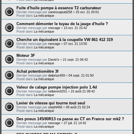
Fuite d'huile pompe à essence T2 carburateur
Dernier message par
vanessapuid258
«
25 oct. 21 20:01
Posté dans
La mécanique
Comment démonter le tuyau de la jauge d'huile ?
Dernier message par
reexage
«
13 oct. 21 15:42
Posté dans
La mécanique
Cherche un équivalent à la coupelle VW 861 412 319
Dernier message par
reexage
«
07 oct. 21 13:55
Posté dans
La mécanique
Moteur 3F
Dernier message par
David k
«
21 sept. 21 06:42
Posté dans
La mécanique
Achat potentiomètre 3f
Dernier message par
delprius459
«
04 sept. 21 01:50
Posté dans
La mécanique
Valeur de calage pompe injection polo 1.4d
Dernier message par
neltares6251
«
15 août 21 08:42
Posté dans
La mécanique
Levier de vitesse qui tourne tout seul
Dernier message par
stephi456
«
09 août 21 02:24
Posté dans
La mécanique
Des pneus 145/80R13 ca passe au CT en France sur mk2 ?
Dernier message par
reexage
«
27 juil. 21 14:42
Posté dans
La mécanique