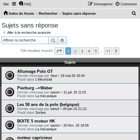
Site
FAQ
S’enregistrer
Connexion
R
Index du forum
Rechercher
Sujets sans réponse
e
Sujets sans réponse
c
Aller à la recherche avancée
h
Rechercher
Recherche avancée
e
Page
1
sur
11
1
2
3
4
5
11
Suivante
536 résultats trouvés
r
…
c
Sujets
h
Allumage Polo GT
e
Dernier message par
Yeut
«
18 mai 26 18:44
Posté dans
L'électricité
r
Pierburg -->Weber
Dernier message par
spoon
«
11 juil. 25 11:01
Posté dans
La mécanique
Les 50 ans de la polo (belgique)
Dernier message par
winsd
«
09 juin 25 21:22
Posté dans
Sorties
BOITE 5 moteur HK
Dernier message par
spoon
«
20 févr. 25 18:56
Posté dans
La mécanique
moteur capricieux