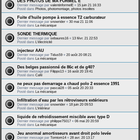
DES PHOTOS DE MA FORMEL E
Dernier message par
valentinformelE
«
15 juin 21 16:33
Posté dans
Photos, photomontage, photos insolites
Fuite d'huile pompe à essence T2 carburateur
Dernier message par
snowrider
«
30 mai 21 11:06
Posté dans
La mécanique
SONDE THERMIQUE
Dernier message par
sebaures16
«
13 févr. 21 22:53
Posté dans
L'électricité
injecteur AAU
Dernier message par
Tidus59
«
20 août 20 08:21
Posté dans
La mécanique
Des belges passionné de 86c et de g40?
Dernier message par
Filippo13
«
16 août 20 19:41
Posté dans
Café
ne peux pas demarrage a chaud polo 2 essence 1991
Dernier message par
pascal28
«
05 août 20 20:33
Posté dans
La mécanique
Infiltration d'eau par les rétroviseurs extérieurs
Dernier message par
snowrider
«
18 juin 20 09:53
Posté dans
L'intérieur
liquide de refroidissement miscible avec type D
Dernier message par
philippe75017
«
06 mai 20 20:59
Posté dans
La mécanique
Jeu anormal amortisseurs avant droit polo levée
Dernier message par
Tomtom14
«
28 avr. 20 13:17