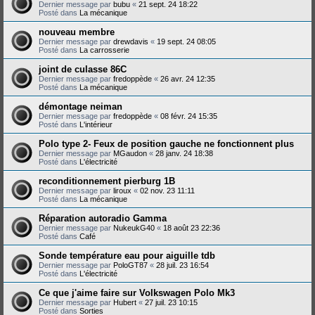
Dernier message par
bubu
«
21 sept. 24 18:22
Posté dans
La mécanique
nouveau membre
Dernier message par
drewdavis
«
19 sept. 24 08:05
Posté dans
La carrosserie
joint de culasse 86C
Dernier message par
fredoppède
«
26 avr. 24 12:35
Posté dans
La mécanique
démontage neiman
Dernier message par
fredoppède
«
08 févr. 24 15:35
Posté dans
L'intérieur
Polo type 2- Feux de position gauche ne fonctionnent plus
Dernier message par
MGaudon
«
28 janv. 24 18:38
Posté dans
L'électricité
reconditionnement pierburg 1B
Dernier message par
liroux
«
02 nov. 23 11:11
Posté dans
La mécanique
Réparation autoradio Gamma
Dernier message par
NukeukG40
«
18 août 23 22:36
Posté dans
Café
Sonde température eau pour aiguille tdb
Dernier message par
PoloGT87
«
28 juil. 23 16:54
Posté dans
L'électricité
Ce que j'aime faire sur Volkswagen Polo Mk3
Dernier message par
Hubert
«
27 juil. 23 10:15
Posté dans
Sorties