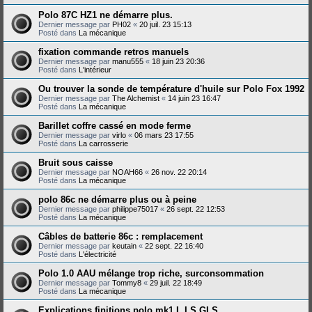
Polo 87C HZ1 ne démarre plus.
Dernier message par
PH02
«
20 juil. 23 15:13
Posté dans
La mécanique
fixation commande retros manuels
Dernier message par
manu555
«
18 juin 23 20:36
Posté dans
L'intérieur
Ou trouver la sonde de température d'huile sur Polo Fox 1992
Dernier message par
The Alchemist
«
14 juin 23 16:47
Posté dans
La mécanique
Barillet coffre cassé en mode ferme
Dernier message par
virlo
«
06 mars 23 17:55
Posté dans
La carrosserie
Bruit sous caisse
Dernier message par
NOAH66
«
26 nov. 22 20:14
Posté dans
La mécanique
polo 86c ne démarre plus ou à peine
Dernier message par
philippe75017
«
26 sept. 22 12:53
Posté dans
La mécanique
Câbles de batterie 86c : remplacement
Dernier message par
keutain
«
22 sept. 22 16:40
Posté dans
L'électricité
Polo 1.0 AAU mélange trop riche, surconsommation
Dernier message par
Tommy8
«
29 juil. 22 18:49
Posté dans
La mécanique
Explications finitions polo mk1 L LS GLS