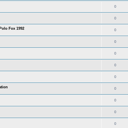
0
0
 Polo Fox 1992
0
0
0
0
0
tion
0
0
0
0