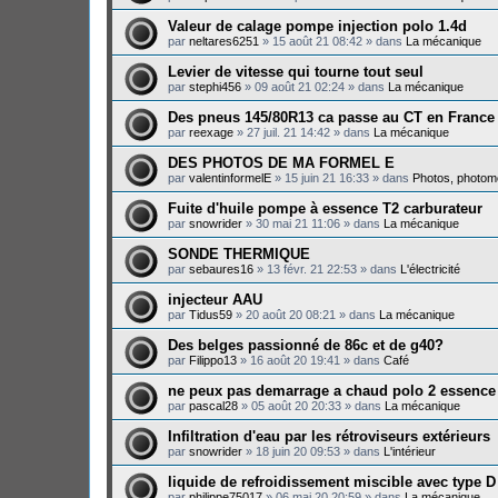
Valeur de calage pompe injection polo 1.4d
par
neltares6251
»
15 août 21 08:42
» dans
La mécanique
Levier de vitesse qui tourne tout seul
par
stephi456
»
09 août 21 02:24
» dans
La mécanique
Des pneus 145/80R13 ca passe au CT en France
par
reexage
»
27 juil. 21 14:42
» dans
La mécanique
DES PHOTOS DE MA FORMEL E
par
valentinformelE
»
15 juin 21 16:33
» dans
Photos, photomo
Fuite d'huile pompe à essence T2 carburateur
par
snowrider
»
30 mai 21 11:06
» dans
La mécanique
SONDE THERMIQUE
par
sebaures16
»
13 févr. 21 22:53
» dans
L'électricité
injecteur AAU
par
Tidus59
»
20 août 20 08:21
» dans
La mécanique
Des belges passionné de 86c et de g40?
par
Filippo13
»
16 août 20 19:41
» dans
Café
ne peux pas demarrage a chaud polo 2 essence
par
pascal28
»
05 août 20 20:33
» dans
La mécanique
Infiltration d'eau par les rétroviseurs extérieurs
par
snowrider
»
18 juin 20 09:53
» dans
L'intérieur
liquide de refroidissement miscible avec type D
par
philippe75017
»
06 mai 20 20:59
» dans
La mécanique