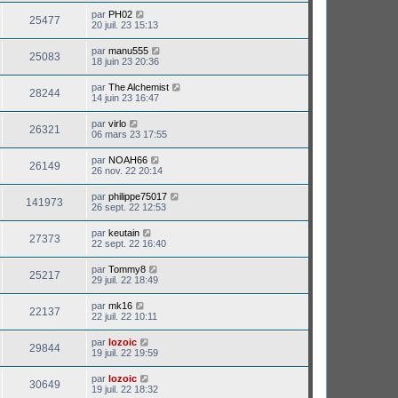
par
PH02
25477
20 juil. 23 15:13
par
manu555
25083
18 juin 23 20:36
par
The Alchemist
28244
14 juin 23 16:47
par
virlo
26321
06 mars 23 17:55
par
NOAH66
26149
26 nov. 22 20:14
par
philippe75017
141973
26 sept. 22 12:53
par
keutain
27373
22 sept. 22 16:40
par
Tommy8
25217
29 juil. 22 18:49
par
mk16
22137
22 juil. 22 10:11
par
lozoic
29844
19 juil. 22 19:59
par
lozoic
30649
19 juil. 22 18:32