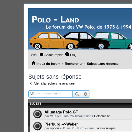
Site
Accès rapide
FAQ
Index du forum
Rechercher
Sujets sans réponse
Sujets sans réponse
Aller à la recherche avancée
Rechercher
Recherche avancée
SUJETS
Allumage Polo GT
par
Yeut
»
18 mai 26 18:44
» dans
L'électricité
Pierburg -->Weber
par
spoon
»
11 juil. 25 11:01
» dans
La mécanique