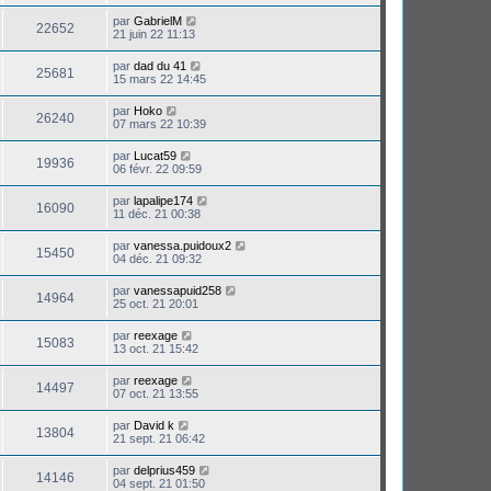
par
GabrielM
22652
21 juin 22 11:13
par
dad du 41
25681
15 mars 22 14:45
par
Hoko
26240
07 mars 22 10:39
par
Lucat59
19936
06 févr. 22 09:59
par
lapalipe174
16090
11 déc. 21 00:38
par
vanessa.puidoux2
15450
04 déc. 21 09:32
par
vanessapuid258
14964
25 oct. 21 20:01
par
reexage
15083
13 oct. 21 15:42
par
reexage
14497
07 oct. 21 13:55
par
David k
13804
21 sept. 21 06:42
par
delprius459
14146
04 sept. 21 01:50