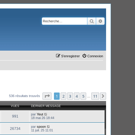
Rechercher
Recherche avanc
S’enregistrer
Connexion
Page
1
sur
11
1
2
3
4
5
11
Suivante
536 résultats trouvés
…
VUES
DERNIER MESSAGE
par
Yeut
991
18 mai 26 18:44
par
spoon
26734
11 juil. 25 11:01