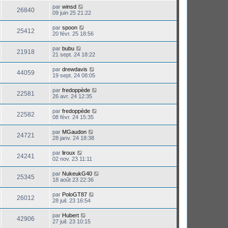
par
winsd
26840
09 juin 25 21:22
par
spoon
25412
20 févr. 25 18:56
par
bubu
21918
21 sept. 24 18:22
par
drewdavis
44059
19 sept. 24 08:05
par
fredoppède
22581
26 avr. 24 12:35
par
fredoppède
22582
08 févr. 24 15:35
par
MGaudon
24721
28 janv. 24 18:38
par
liroux
24241
02 nov. 23 11:11
par
NukeukG40
25345
18 août 23 22:36
par
PoloGT87
26012
28 juil. 23 16:54
par
Hubert
42906
27 juil. 23 10:15