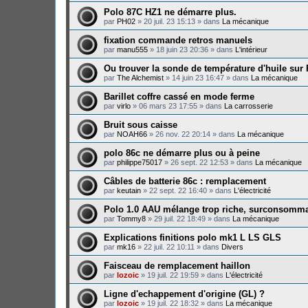
Polo 87C HZ1 ne démarre plus.
par
PH02
»
20 juil. 23 15:13
» dans
La mécanique
fixation commande retros manuels
par
manu555
»
18 juin 23 20:36
» dans
L'intérieur
Ou trouver la sonde de température d'huile sur
par
The Alchemist
»
14 juin 23 16:47
» dans
La mécanique
Barillet coffre cassé en mode ferme
par
virlo
»
06 mars 23 17:55
» dans
La carrosserie
Bruit sous caisse
par
NOAH66
»
26 nov. 22 20:14
» dans
La mécanique
polo 86c ne démarre plus ou à peine
par
philippe75017
»
26 sept. 22 12:53
» dans
La mécanique
Câbles de batterie 86c : remplacement
par
keutain
»
22 sept. 22 16:40
» dans
L'électricité
Polo 1.0 AAU mélange trop riche, surconsomma
par
Tommy8
»
29 juil. 22 18:49
» dans
La mécanique
Explications finitions polo mk1 L LS GLS
par
mk16
»
22 juil. 22 10:11
» dans
Divers
Faisceau de remplacement haillon
par
lozoic
»
19 juil. 22 19:59
» dans
L'électricité
Ligne d'echappement d'origine (GL) ?
par
lozoic
»
19 juil. 22 18:32
» dans
La mécanique