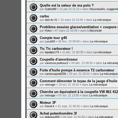
Quelle est la valeur de ma polo ?
par
GabrielM
»
21 juin 22 11:13
» dans
Nouveautés, suggesti
carbu
par
dad du 41
»
15 mars 22 14:45
» dans
La mécanique
Problème essuies glaces/ventilation + coupure
par
Hoko
»
07 mars 22 10:39
» dans
L'électricité
Compte tour g40
par
Lucat59
»
06 févr. 22 09:59
» dans
La mécanique
Tic Tic carburateur !
par
lapalipe174
»
11 déc. 21 00:38
» dans
La mécanique
Coupelle d'amortisseur
par
vanessa.puidoux2
»
04 déc. 21 09:32
» dans
La mécaniq
Fuite d'huile pompe à essence T2 carburateur
par
vanessapuid258
»
25 oct. 21 20:01
» dans
La mécanique
Comment démonter le tuyau de la jauge d'huile
par
reexage
»
13 oct. 21 15:42
» dans
La mécanique
Cherche un équivalent à la coupelle VW 861 412
par
reexage
»
07 oct. 21 13:55
» dans
La mécanique
Moteur 3F
par
David k
»
21 sept. 21 06:42
» dans
La mécanique
Achat potentiomètre 3f
par
delprius459
»
04 sept. 21 01:50
» dans
La mécanique