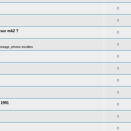
0
0
 sur mk2 ?
0
0
ntage, photos insolites
0
0
0
0
 1991
0
0
0