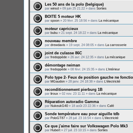
Les 50 ans de la polo (belgique)
par
winsd
»
09 juin 25 21:22
» dans
Sorties
BOITE 5 moteur HK
par
spoon
»
20 févr. 25 18:56
» dans
La mécanique
moteur capricieux
par
bubu
»
21 sept. 24 18:22
» dans
La mécanique
nouveau membre
par
drewdavis
»
19 sept. 24 08:05
» dans
La carrosserie
joint de culasse 86C
par
fredoppède
»
26 avr. 24 12:35
» dans
La mécanique
démontage neiman
par
fredoppède
»
08 févr. 24 15:35
» dans
L'intérieur
Polo type 2- Feux de position gauche ne foncti
par
MGaudon
»
28 janv. 24 18:38
» dans
L'électricité
reconditionnement pierburg 1B
par
liroux
»
02 nov. 23 11:11
» dans
La mécanique
Réparation autoradio Gamma
par
NukeukG40
»
18 août 23 22:36
» dans
Café
Sonde température eau pour aiguille tdb
par
PoloGT87
»
28 juil. 23 16:54
» dans
L'électricité
Ce que j'aime faire sur Volkswagen Polo Mk3
par
Hubert
»
27 juil. 23 10:15
» dans
Sorties