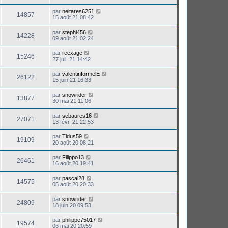
par
neltares6251
14857
15 août 21 08:42
par
stephi456
14228
09 août 21 02:24
par
reexage
15246
27 juil. 21 14:42
par
valentinformelE
26122
15 juin 21 16:33
par
snowrider
13877
30 mai 21 11:06
par
sebaures16
27071
13 févr. 21 22:53
par
Tidus59
19109
20 août 20 08:21
par
Filippo13
26461
16 août 20 19:41
par
pascal28
14575
05 août 20 20:33
par
snowrider
24809
18 juin 20 09:53
par
philippe75017
19574
06 mai 20 20:59