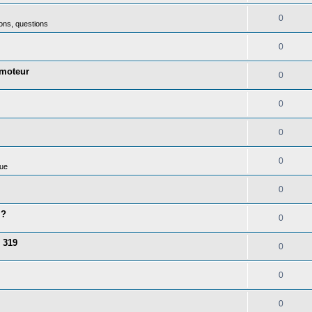
0
ons, questions
0
 moteur
0
0
0
0
ue
0
 ?
0
 319
0
0
0