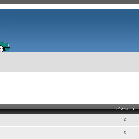
RÉPONSES
0
0