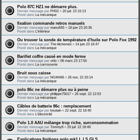
Polo 87C HZ1 ne démarre plus.
Dernier message par
PH02
«
20 juil. 23 15:13
Posté dans
La mécanique
fixation commande retros manuels
Dernier message par
manu555
«
18 juin 23 20:36
Posté dans
L'intérieur
Ou trouver la sonde de température d'huile sur Polo Fox 1992
Dernier message par
The Alchemist
«
14 juin 23 16:47
Posté dans
La mécanique
Barillet coffre cassé en mode ferme
Dernier message par
virlo
«
06 mars 23 17:55
Posté dans
La carrosserie
Bruit sous caisse
Dernier message par
NOAH66
«
26 nov. 22 20:14
Posté dans
La mécanique
polo 86c ne démarre plus ou à peine
Dernier message par
philippe75017
«
26 sept. 22 12:53
Posté dans
La mécanique
Câbles de batterie 86c : remplacement
Dernier message par
keutain
«
22 sept. 22 16:40
Posté dans
L'électricité
Polo 1.0 AAU mélange trop riche, surconsommation
Dernier message par
Tommy8
«
29 juil. 22 18:49
Posté dans
La mécanique
Explications finitions polo mk1 L LS GLS