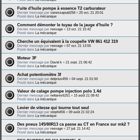
Fuite d'huile pompe à essence T2 carburateur
Dernier message par
vanessapuid258
«
25 oct. 21 20:01
Posté dans
La mécanique
Comment démonter le tuyau de la jauge d'huile ?
Dernier message par
reexage
«
13 oct. 21 15:42
Posté dans
La mécanique
Cherche un équivalent à la coupelle VW 861 412 319
Dernier message par
reexage
«
07 oct. 21 13:55
Posté dans
La mécanique
Moteur 3F
Dernier message par
David k
«
21 sept. 21 06:42
Posté dans
La mécanique
Achat potentiomètre 3f
Dernier message par
delprius459
«
04 sept. 21 01:50
Posté dans
La mécanique
Valeur de calage pompe injection polo 1.4d
Dernier message par
neltares6251
«
15 août 21 08:42
Posté dans
La mécanique
Levier de vitesse qui tourne tout seul
Dernier message par
stephi456
«
09 août 21 02:24
Posté dans
La mécanique
Des pneus 145/80R13 ca passe au CT en France sur mk2 ?
Dernier message par
reexage
«
27 juil. 21 14:42
Posté dans
La mécanique