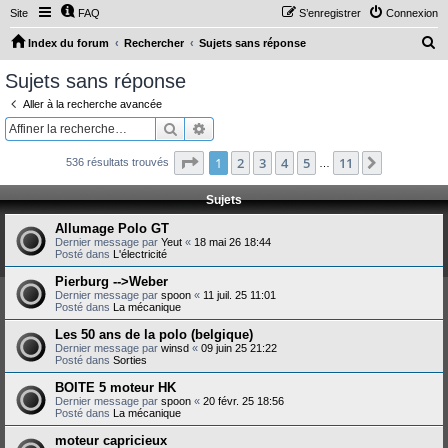
Site
FAQ
S’enregistrer
Connexion
R
Index du forum
Rechercher
Sujets sans réponse
e
Sujets sans réponse
c
Aller à la recherche avancée
h
Rechercher
Recherche avancée
e
Page
1
sur
11
1
2
3
4
5
11
Suivante
536 résultats trouvés
r
…
c
Sujets
h
Allumage Polo GT
e
Dernier message par
Yeut
«
18 mai 26 18:44
Posté dans
L'électricité
r
Pierburg -->Weber
Dernier message par
spoon
«
11 juil. 25 11:01
Posté dans
La mécanique
Les 50 ans de la polo (belgique)
Dernier message par
winsd
«
09 juin 25 21:22
Posté dans
Sorties
BOITE 5 moteur HK
Dernier message par
spoon
«
20 févr. 25 18:56
Posté dans
La mécanique
moteur capricieux