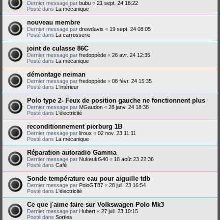
Dernier message par
bubu
«
21 sept. 24 18:22
Posté dans
La mécanique
nouveau membre
Dernier message par
drewdavis
«
19 sept. 24 08:05
Posté dans
La carrosserie
joint de culasse 86C
Dernier message par
fredoppède
«
26 avr. 24 12:35
Posté dans
La mécanique
démontage neiman
Dernier message par
fredoppède
«
08 févr. 24 15:35
Posté dans
L'intérieur
Polo type 2- Feux de position gauche ne fonctionnent plus
Dernier message par
MGaudon
«
28 janv. 24 18:38
Posté dans
L'électricité
reconditionnement pierburg 1B
Dernier message par
liroux
«
02 nov. 23 11:11
Posté dans
La mécanique
Réparation autoradio Gamma
Dernier message par
NukeukG40
«
18 août 23 22:36
Posté dans
Café
Sonde température eau pour aiguille tdb
Dernier message par
PoloGT87
«
28 juil. 23 16:54
Posté dans
L'électricité
Ce que j'aime faire sur Volkswagen Polo Mk3
Dernier message par
Hubert
«
27 juil. 23 10:15
Posté dans
Sorties