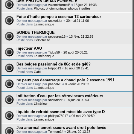
DES PHOTOS DE MA FORMEL E
Dernier message par
valentinformelE
«
15 juin 21 16:33
Posté dans
Photos, photomontage, photos insolites
Fuite d'huile pompe à essence T2 carburateur
Dernier message par
snowrider
«
30 mai 21 11:06
Posté dans
La mécanique
SONDE THERMIQUE
Dernier message par
sebaures16
«
13 févr. 21 22:53
Posté dans
L'électricité
injecteur AAU
Dernier message par
Tidus59
«
20 août 20 08:21
Posté dans
La mécanique
Des belges passionné de 86c et de g40?
Dernier message par
Filippo13
«
16 août 20 19:41
Posté dans
Café
ne peux pas demarrage a chaud polo 2 essence 1991
Dernier message par
pascal28
«
05 août 20 20:33
Posté dans
La mécanique
Infiltration d'eau par les rétroviseurs extérieurs
Dernier message par
snowrider
«
18 juin 20 09:53
Posté dans
L'intérieur
liquide de refroidissement miscible avec type D
Dernier message par
philippe75017
«
06 mai 20 20:59
Posté dans
La mécanique
Jeu anormal amortisseurs avant droit polo levée
Dernier message par
Tomtom14
«
28 avr. 20 13:17