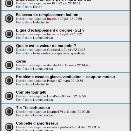
Dernier message par
mk16
«
22 juil. 22 10:11
Posté dans
Divers
Faisceau de remplacement haillon
Dernier message par
lozoic
«
19 juil. 22 19:59
Posté dans
L'électricité
Ligne d'echappement d'origine (GL) ?
Dernier message par
lozoic
«
19 juil. 22 18:32
Posté dans
La mécanique
Quelle est la valeur de ma polo ?
Dernier message par
GabrielM
«
21 juin 22 11:13
Posté dans
Nouveautés, suggestions, questions
carbu
Dernier message par
dad du 41
«
15 mars 22 14:45
Posté dans
La mécanique
Problème essuies glaces/ventilation + coupure moteur
Dernier message par
Hoko
«
07 mars 22 10:39
Posté dans
L'électricité
Compte tour g40
Dernier message par
Lucat59
«
06 févr. 22 09:59
Posté dans
La mécanique
Tic Tic carburateur !
Dernier message par
lapalipe174
«
11 déc. 21 00:38
Posté dans
La mécanique
Coupelle d'amortisseur
Dernier message par
vanessa.puidoux2
«
04 déc. 21 09:32
Posté dans
La mécanique