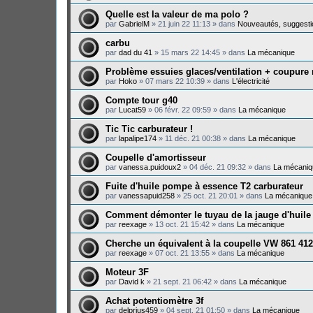
Quelle est la valeur de ma polo ?
par
GabrielM
»
21 juin 22 11:13
» dans
Nouveautés, suggesti
carbu
par
dad du 41
»
15 mars 22 14:45
» dans
La mécanique
Problème essuies glaces/ventilation + coupure
par
Hoko
»
07 mars 22 10:39
» dans
L'électricité
Compte tour g40
par
Lucat59
»
06 févr. 22 09:59
» dans
La mécanique
Tic Tic carburateur !
par
lapalipe174
»
11 déc. 21 00:38
» dans
La mécanique
Coupelle d'amortisseur
par
vanessa.puidoux2
»
04 déc. 21 09:32
» dans
La mécaniq
Fuite d'huile pompe à essence T2 carburateur
par
vanessapuid258
»
25 oct. 21 20:01
» dans
La mécanique
Comment démonter le tuyau de la jauge d'huile
par
reexage
»
13 oct. 21 15:42
» dans
La mécanique
Cherche un équivalent à la coupelle VW 861 412
par
reexage
»
07 oct. 21 13:55
» dans
La mécanique
Moteur 3F
par
David k
»
21 sept. 21 06:42
» dans
La mécanique
Achat potentiomètre 3f
par
delprius459
»
04 sept. 21 01:50
» dans
La mécanique