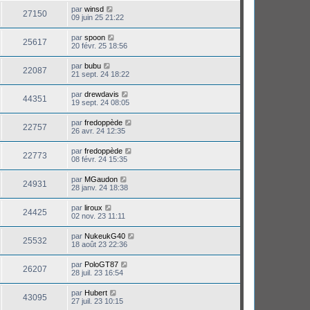
par
winsd
27150
09 juin 25 21:22
par
spoon
25617
20 févr. 25 18:56
par
bubu
22087
21 sept. 24 18:22
par
drewdavis
44351
19 sept. 24 08:05
par
fredoppède
22757
26 avr. 24 12:35
par
fredoppède
22773
08 févr. 24 15:35
par
MGaudon
24931
28 janv. 24 18:38
par
liroux
24425
02 nov. 23 11:11
par
NukeukG40
25532
18 août 23 22:36
par
PoloGT87
26207
28 juil. 23 16:54
par
Hubert
43095
27 juil. 23 10:15