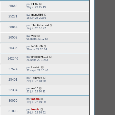
par
PH02
25663
20 juil. 23 15:13
par
manu555
25271
18 juin 23 20:36
par
The Alchemist
28864
14 juin 23 16:47
par
virlo
26502
06 mars 23 17:55
par
NOAH66
26336
26 nov. 22 20:14
par
philippe75017
142546
26 sept. 22 12:53
par
keutain
27574
22 sept. 22 16:40
par
Tommy8
25401
29 juil. 22 18:49
par
mk16
22334
22 juil. 22 10:11
par
lozoic
30050
19 juil. 22 19:59
par
lozoic
31098
19 juil. 22 18:32