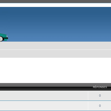
RÉPONSES
0
0