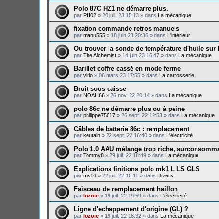
Polo 87C HZ1 ne démarre plus.
par
PH02
»
20 juil. 23 15:13
» dans
La mécanique
fixation commande retros manuels
par
manu555
»
18 juin 23 20:36
» dans
L'intérieur
Ou trouver la sonde de température d'huile sur
par
The Alchemist
»
14 juin 23 16:47
» dans
La mécanique
Barillet coffre cassé en mode ferme
par
virlo
»
06 mars 23 17:55
» dans
La carrosserie
Bruit sous caisse
par
NOAH66
»
26 nov. 22 20:14
» dans
La mécanique
polo 86c ne démarre plus ou à peine
par
philippe75017
»
26 sept. 22 12:53
» dans
La mécanique
Câbles de batterie 86c : remplacement
par
keutain
»
22 sept. 22 16:40
» dans
L'électricité
Polo 1.0 AAU mélange trop riche, surconsomma
par
Tommy8
»
29 juil. 22 18:49
» dans
La mécanique
Explications finitions polo mk1 L LS GLS
par
mk16
»
22 juil. 22 10:11
» dans
Divers
Faisceau de remplacement haillon
par
lozoic
»
19 juil. 22 19:59
» dans
L'électricité
Ligne d'echappement d'origine (GL) ?
par
lozoic
»
19 juil. 22 18:32
» dans
La mécanique