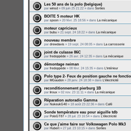
Les 50 ans de la polo (belgique)
par
winsd
»
09 juin 25 21:22
» dans
Sorties
BOITE 5 moteur HK
par
spoon
»
20 févr. 25 18:56
» dans
La mécanique
moteur capricieux
par
bubu
»
21 sept. 24 18:22
» dans
La mécanique
nouveau membre
par
drewdavis
»
19 sept. 24 08:05
» dans
La carrosserie
joint de culasse 86C
par
fredoppède
»
26 avr. 24 12:35
» dans
La mécanique
démontage neiman
par
fredoppède
»
08 févr. 24 15:35
» dans
L'intérieur
Polo type 2- Feux de position gauche ne foncti
par
MGaudon
»
28 janv. 24 18:38
» dans
L'électricité
reconditionnement pierburg 1B
par
liroux
»
02 nov. 23 11:11
» dans
La mécanique
Réparation autoradio Gamma
par
NukeukG40
»
18 août 23 22:36
» dans
Café
Sonde température eau pour aiguille tdb
par
PoloGT87
»
28 juil. 23 16:54
» dans
L'électricité
Ce que j'aime faire sur Volkswagen Polo Mk3
par
Hubert
»
27 juil. 23 10:15
» dans
Sorties