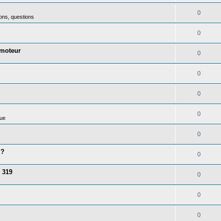
0
ons, questions
0
 moteur
0
0
0
0
ue
0
 ?
0
 319
0
0
0