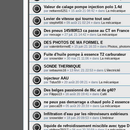
Valeur de calage pompe injection polo 1.4d
par
neltares6251
»
15 août 21 08:42
» dans
La mécanique
Levier de vitesse qui tourne tout seul
par
stephi456
»
09 août 21 02:24
» dans
La mécanique
Des pneus 145/80R13 ca passe au CT en France
par
reexage
»
27 juil. 21 14:42
» dans
La mécanique
DES PHOTOS DE MA FORMEL E
par
valentinformelE
»
15 juin 21 16:33
» dans
Photos, photomo
Fuite d'huile pompe à essence T2 carburateur
par
snowrider
»
30 mai 21 11:06
» dans
La mécanique
SONDE THERMIQUE
par
sebaures16
»
13 févr. 21 22:53
» dans
L'électricité
injecteur AAU
par
Tidus59
»
20 août 20 08:21
» dans
La mécanique
Des belges passionné de 86c et de g40?
par
Filippo13
»
16 août 20 19:41
» dans
Café
ne peux pas demarrage a chaud polo 2 essence
par
pascal28
»
05 août 20 20:33
» dans
La mécanique
Infiltration d'eau par les rétroviseurs extérieurs
par
snowrider
»
18 juin 20 09:53
» dans
L'intérieur
liquide de refroidissement miscible avec type D
par
philippe75017
»
06 mai 20 20:59
» dans
La mécanique