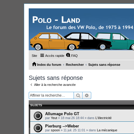
Site
Accès rapide
FAQ
Index du forum
Rechercher
Sujets sans réponse
Sujets sans réponse
Aller à la recherche avancée
Rechercher
Recherche avancée
SUJETS
Allumage Polo GT
par
Yeut
»
18 mai 26 18:44
» dans
L'électricité
Pierburg -->Weber
par
spoon
»
11 juil. 25 11:01
» dans
La mécanique