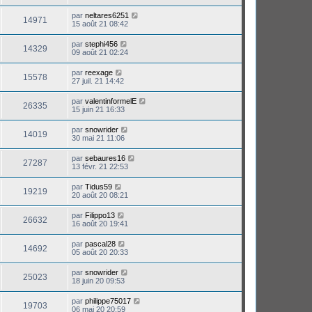
par
neltares6251
14971
15 août 21 08:42
par
stephi456
14329
09 août 21 02:24
par
reexage
15578
27 juil. 21 14:42
par
valentinformelE
26335
15 juin 21 16:33
par
snowrider
14019
30 mai 21 11:06
par
sebaures16
27287
13 févr. 21 22:53
par
Tidus59
19219
20 août 20 08:21
par
Filippo13
26632
16 août 20 19:41
par
pascal28
14692
05 août 20 20:33
par
snowrider
25023
18 juin 20 09:53
par
philippe75017
19703
06 mai 20 20:59