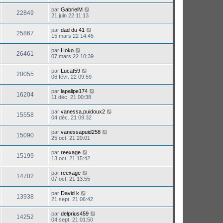
par
GabrielM
22849
21 juin 22 11:13
par
dad du 41
25867
15 mars 22 14:45
par
Hoko
26461
07 mars 22 10:39
par
Lucat59
20055
06 févr. 22 09:59
par
lapalipe174
16204
11 déc. 21 00:38
par
vanessa.puidoux2
15558
04 déc. 21 09:32
par
vanessapuid258
15090
25 oct. 21 20:01
par
reexage
15199
13 oct. 21 15:42
par
reexage
14702
07 oct. 21 13:55
par
David k
13938
21 sept. 21 06:42
par
delprius459
14252
04 sept. 21 01:50