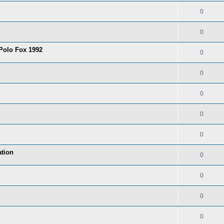
0
0
 Polo Fox 1992
0
0
0
0
0
tion
0
0
0
0