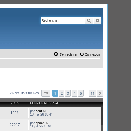
Rechercher
Recherche avanc
S’enregistrer
Connexion
Page
1
sur
11
1
2
3
4
5
11
Suivante
536 résultats trouvés
…
VUES
DERNIER MESSAGE
par
Yeut
1228
18 mai 26 18:44
par
spoon
27017
11 juil. 25 11:01