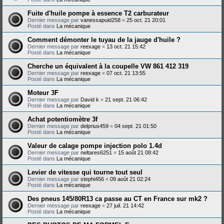
Fuite d'huile pompe à essence T2 carburateur
Dernier message par
vanessapuid258
«
25 oct. 21 20:01
Posté dans
La mécanique
Comment démonter le tuyau de la jauge d'huile ?
Dernier message par
reexage
«
13 oct. 21 15:42
Posté dans
La mécanique
Cherche un équivalent à la coupelle VW 861 412 319
Dernier message par
reexage
«
07 oct. 21 13:55
Posté dans
La mécanique
Moteur 3F
Dernier message par
David k
«
21 sept. 21 06:42
Posté dans
La mécanique
Achat potentiomètre 3f
Dernier message par
delprius459
«
04 sept. 21 01:50
Posté dans
La mécanique
Valeur de calage pompe injection polo 1.4d
Dernier message par
neltares6251
«
15 août 21 08:42
Posté dans
La mécanique
Levier de vitesse qui tourne tout seul
Dernier message par
stephi456
«
09 août 21 02:24
Posté dans
La mécanique
Des pneus 145/80R13 ca passe au CT en France sur mk2 ?
Dernier message par
reexage
«
27 juil. 21 14:42
Posté dans
La mécanique