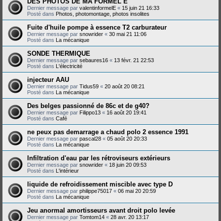
DES PHOTOS DE MA FORMEL E
Dernier message par
valentinformelE
«
15 juin 21 16:33
Posté dans
Photos, photomontage, photos insolites
Fuite d'huile pompe à essence T2 carburateur
Dernier message par
snowrider
«
30 mai 21 11:06
Posté dans
La mécanique
SONDE THERMIQUE
Dernier message par
sebaures16
«
13 févr. 21 22:53
Posté dans
L'électricité
injecteur AAU
Dernier message par
Tidus59
«
20 août 20 08:21
Posté dans
La mécanique
Des belges passionné de 86c et de g40?
Dernier message par
Filippo13
«
16 août 20 19:41
Posté dans
Café
ne peux pas demarrage a chaud polo 2 essence 1991
Dernier message par
pascal28
«
05 août 20 20:33
Posté dans
La mécanique
Infiltration d'eau par les rétroviseurs extérieurs
Dernier message par
snowrider
«
18 juin 20 09:53
Posté dans
L'intérieur
liquide de refroidissement miscible avec type D
Dernier message par
philippe75017
«
06 mai 20 20:59
Posté dans
La mécanique
Jeu anormal amortisseurs avant droit polo levée
Dernier message par
Tomtom14
«
28 avr. 20 13:17