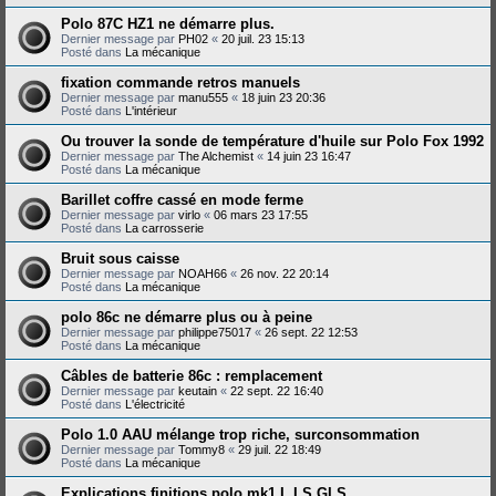
Polo 87C HZ1 ne démarre plus.
Dernier message par
PH02
«
20 juil. 23 15:13
Posté dans
La mécanique
fixation commande retros manuels
Dernier message par
manu555
«
18 juin 23 20:36
Posté dans
L'intérieur
Ou trouver la sonde de température d'huile sur Polo Fox 1992
Dernier message par
The Alchemist
«
14 juin 23 16:47
Posté dans
La mécanique
Barillet coffre cassé en mode ferme
Dernier message par
virlo
«
06 mars 23 17:55
Posté dans
La carrosserie
Bruit sous caisse
Dernier message par
NOAH66
«
26 nov. 22 20:14
Posté dans
La mécanique
polo 86c ne démarre plus ou à peine
Dernier message par
philippe75017
«
26 sept. 22 12:53
Posté dans
La mécanique
Câbles de batterie 86c : remplacement
Dernier message par
keutain
«
22 sept. 22 16:40
Posté dans
L'électricité
Polo 1.0 AAU mélange trop riche, surconsommation
Dernier message par
Tommy8
«
29 juil. 22 18:49
Posté dans
La mécanique
Explications finitions polo mk1 L LS GLS