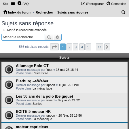
Site
FAQ
S’enregistrer
Connexion
R
Index du forum
Rechercher
Sujets sans réponse
e
Sujets sans réponse
c
Aller à la recherche avancée
h
Rechercher
Recherche avancée
e
Page
1
sur
11
1
2
3
4
5
11
Suivante
536 résultats trouvés
r
…
c
Sujets
h
Allumage Polo GT
e
Dernier message par
Yeut
«
18 mai 26 18:44
Posté dans
L'électricité
r
Pierburg -->Weber
Dernier message par
spoon
«
11 juil. 25 11:01
Posté dans
La mécanique
Les 50 ans de la polo (belgique)
Dernier message par
winsd
«
09 juin 25 21:22
Posté dans
Sorties
BOITE 5 moteur HK
Dernier message par
spoon
«
20 févr. 25 18:56
Posté dans
La mécanique
moteur capricieux