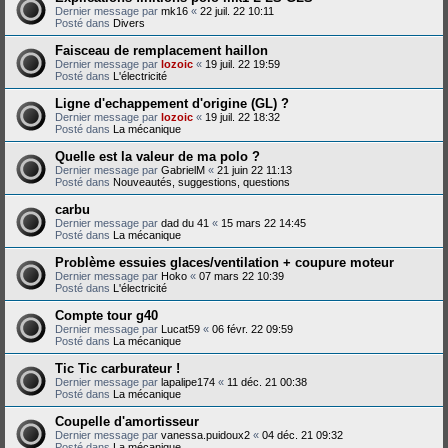
Dernier message par
mk16
«
22 juil. 22 10:11
Posté dans
Divers
Faisceau de remplacement haillon
Dernier message par
lozoic
«
19 juil. 22 19:59
Posté dans
L'électricité
Ligne d'echappement d'origine (GL) ?
Dernier message par
lozoic
«
19 juil. 22 18:32
Posté dans
La mécanique
Quelle est la valeur de ma polo ?
Dernier message par
GabrielM
«
21 juin 22 11:13
Posté dans
Nouveautés, suggestions, questions
carbu
Dernier message par
dad du 41
«
15 mars 22 14:45
Posté dans
La mécanique
Problème essuies glaces/ventilation + coupure moteur
Dernier message par
Hoko
«
07 mars 22 10:39
Posté dans
L'électricité
Compte tour g40
Dernier message par
Lucat59
«
06 févr. 22 09:59
Posté dans
La mécanique
Tic Tic carburateur !
Dernier message par
lapalipe174
«
11 déc. 21 00:38
Posté dans
La mécanique
Coupelle d'amortisseur
Dernier message par
vanessa.puidoux2
«
04 déc. 21 09:32
Posté dans
La mécanique