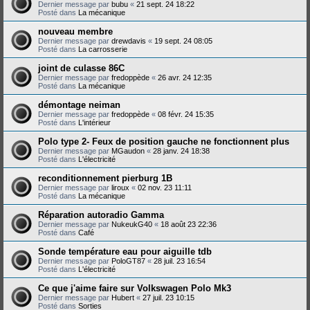
Dernier message par
bubu
«
21 sept. 24 18:22
Posté dans
La mécanique
nouveau membre
Dernier message par
drewdavis
«
19 sept. 24 08:05
Posté dans
La carrosserie
joint de culasse 86C
Dernier message par
fredoppède
«
26 avr. 24 12:35
Posté dans
La mécanique
démontage neiman
Dernier message par
fredoppède
«
08 févr. 24 15:35
Posté dans
L'intérieur
Polo type 2- Feux de position gauche ne fonctionnent plus
Dernier message par
MGaudon
«
28 janv. 24 18:38
Posté dans
L'électricité
reconditionnement pierburg 1B
Dernier message par
liroux
«
02 nov. 23 11:11
Posté dans
La mécanique
Réparation autoradio Gamma
Dernier message par
NukeukG40
«
18 août 23 22:36
Posté dans
Café
Sonde température eau pour aiguille tdb
Dernier message par
PoloGT87
«
28 juil. 23 16:54
Posté dans
L'électricité
Ce que j'aime faire sur Volkswagen Polo Mk3
Dernier message par
Hubert
«
27 juil. 23 10:15
Posté dans
Sorties