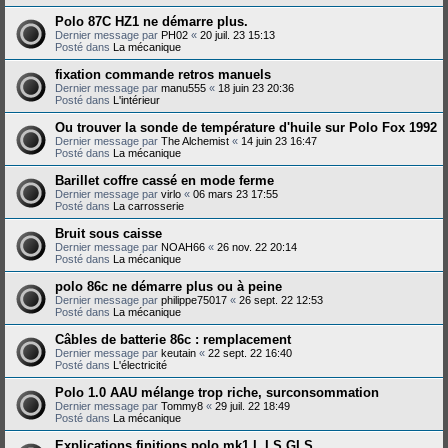
Polo 87C HZ1 ne démarre plus.
Dernier message par
PH02
«
20 juil. 23 15:13
Posté dans
La mécanique
fixation commande retros manuels
Dernier message par
manu555
«
18 juin 23 20:36
Posté dans
L'intérieur
Ou trouver la sonde de température d'huile sur Polo Fox 1992
Dernier message par
The Alchemist
«
14 juin 23 16:47
Posté dans
La mécanique
Barillet coffre cassé en mode ferme
Dernier message par
virlo
«
06 mars 23 17:55
Posté dans
La carrosserie
Bruit sous caisse
Dernier message par
NOAH66
«
26 nov. 22 20:14
Posté dans
La mécanique
polo 86c ne démarre plus ou à peine
Dernier message par
philippe75017
«
26 sept. 22 12:53
Posté dans
La mécanique
Câbles de batterie 86c : remplacement
Dernier message par
keutain
«
22 sept. 22 16:40
Posté dans
L'électricité
Polo 1.0 AAU mélange trop riche, surconsommation
Dernier message par
Tommy8
«
29 juil. 22 18:49
Posté dans
La mécanique
Explications finitions polo mk1 L LS GLS