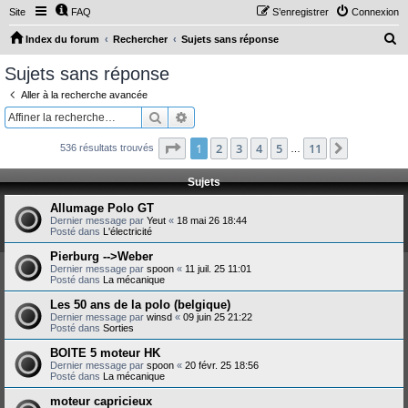
Site
FAQ
S’enregistrer
Connexion
R
Index du forum
Rechercher
Sujets sans réponse
e
Sujets sans réponse
c
Aller à la recherche avancée
h
Rechercher
Recherche avancée
e
Page
1
sur
11
1
2
3
4
5
11
Suivante
536 résultats trouvés
r
…
c
Sujets
h
Allumage Polo GT
e
Dernier message par
Yeut
«
18 mai 26 18:44
Posté dans
L'électricité
r
Pierburg -->Weber
Dernier message par
spoon
«
11 juil. 25 11:01
Posté dans
La mécanique
Les 50 ans de la polo (belgique)
Dernier message par
winsd
«
09 juin 25 21:22
Posté dans
Sorties
BOITE 5 moteur HK
Dernier message par
spoon
«
20 févr. 25 18:56
Posté dans
La mécanique
moteur capricieux