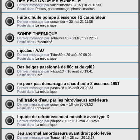
DES PHOTOS DE MA FORMEL E
Dernier message par
valentinformelE
«
15 juin 21 16:33
Posté dans
Photos, photomontage, photos insolites
Fuite d'huile pompe à essence T2 carburateur
Dernier message par
snowrider
«
30 mai 21 11:06
Posté dans
La mécanique
SONDE THERMIQUE
Dernier message par
sebaures16
«
13 févr. 21 22:53
Posté dans
L'électricité
injecteur AAU
Dernier message par
Tidus59
«
20 août 20 08:21
Posté dans
La mécanique
Des belges passionné de 86c et de g40?
Dernier message par
Filippo13
«
16 août 20 19:41
Posté dans
Café
ne peux pas demarrage a chaud polo 2 essence 1991
Dernier message par
pascal28
«
05 août 20 20:33
Posté dans
La mécanique
Infiltration d'eau par les rétroviseurs extérieurs
Dernier message par
snowrider
«
18 juin 20 09:53
Posté dans
L'intérieur
liquide de refroidissement miscible avec type D
Dernier message par
philippe75017
«
06 mai 20 20:59
Posté dans
La mécanique
Jeu anormal amortisseurs avant droit polo levée
Dernier message par
Tomtom14
«
28 avr. 20 13:17