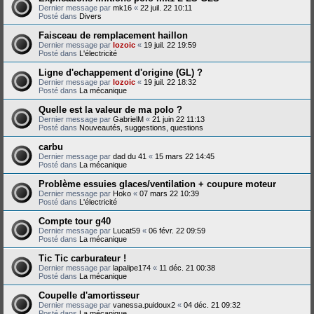
Dernier message par
mk16
«
22 juil. 22 10:11
Posté dans
Divers
Faisceau de remplacement haillon
Dernier message par
lozoic
«
19 juil. 22 19:59
Posté dans
L'électricité
Ligne d'echappement d'origine (GL) ?
Dernier message par
lozoic
«
19 juil. 22 18:32
Posté dans
La mécanique
Quelle est la valeur de ma polo ?
Dernier message par
GabrielM
«
21 juin 22 11:13
Posté dans
Nouveautés, suggestions, questions
carbu
Dernier message par
dad du 41
«
15 mars 22 14:45
Posté dans
La mécanique
Problème essuies glaces/ventilation + coupure moteur
Dernier message par
Hoko
«
07 mars 22 10:39
Posté dans
L'électricité
Compte tour g40
Dernier message par
Lucat59
«
06 févr. 22 09:59
Posté dans
La mécanique
Tic Tic carburateur !
Dernier message par
lapalipe174
«
11 déc. 21 00:38
Posté dans
La mécanique
Coupelle d'amortisseur
Dernier message par
vanessa.puidoux2
«
04 déc. 21 09:32
Posté dans
La mécanique