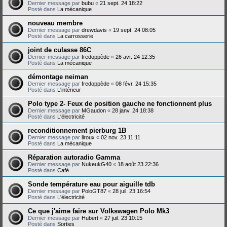
Dernier message par
bubu
«
21 sept. 24 18:22
Posté dans
La mécanique
nouveau membre
Dernier message par
drewdavis
«
19 sept. 24 08:05
Posté dans
La carrosserie
joint de culasse 86C
Dernier message par
fredoppède
«
26 avr. 24 12:35
Posté dans
La mécanique
démontage neiman
Dernier message par
fredoppède
«
08 févr. 24 15:35
Posté dans
L'intérieur
Polo type 2- Feux de position gauche ne fonctionnent plus
Dernier message par
MGaudon
«
28 janv. 24 18:38
Posté dans
L'électricité
reconditionnement pierburg 1B
Dernier message par
liroux
«
02 nov. 23 11:11
Posté dans
La mécanique
Réparation autoradio Gamma
Dernier message par
NukeukG40
«
18 août 23 22:36
Posté dans
Café
Sonde température eau pour aiguille tdb
Dernier message par
PoloGT87
«
28 juil. 23 16:54
Posté dans
L'électricité
Ce que j'aime faire sur Volkswagen Polo Mk3
Dernier message par
Hubert
«
27 juil. 23 10:15
Posté dans
Sorties