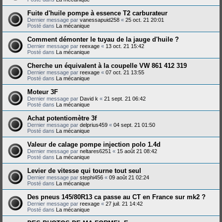
Fuite d'huile pompe à essence T2 carburateur
Dernier message par
vanessapuid258
«
25 oct. 21 20:01
Posté dans
La mécanique
Comment démonter le tuyau de la jauge d'huile ?
Dernier message par
reexage
«
13 oct. 21 15:42
Posté dans
La mécanique
Cherche un équivalent à la coupelle VW 861 412 319
Dernier message par
reexage
«
07 oct. 21 13:55
Posté dans
La mécanique
Moteur 3F
Dernier message par
David k
«
21 sept. 21 06:42
Posté dans
La mécanique
Achat potentiomètre 3f
Dernier message par
delprius459
«
04 sept. 21 01:50
Posté dans
La mécanique
Valeur de calage pompe injection polo 1.4d
Dernier message par
neltares6251
«
15 août 21 08:42
Posté dans
La mécanique
Levier de vitesse qui tourne tout seul
Dernier message par
stephi456
«
09 août 21 02:24
Posté dans
La mécanique
Des pneus 145/80R13 ca passe au CT en France sur mk2 ?
Dernier message par
reexage
«
27 juil. 21 14:42
Posté dans
La mécanique