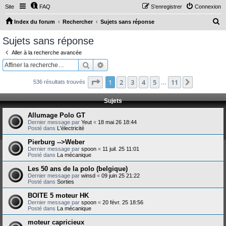
Site
FAQ
S’enregistrer
Connexion
R
Index du forum
Rechercher
Sujets sans réponse
e
Sujets sans réponse
c
Aller à la recherche avancée
h
Rechercher
Recherche avancée
e
Page
1
sur
11
1
2
3
4
5
11
Suivante
536 résultats trouvés
r
…
c
Sujets
h
Allumage Polo GT
e
Dernier message par
Yeut
«
18 mai 26 18:44
Posté dans
L'électricité
r
Pierburg -->Weber
Dernier message par
spoon
«
11 juil. 25 11:01
Posté dans
La mécanique
Les 50 ans de la polo (belgique)
Dernier message par
winsd
«
09 juin 25 21:22
Posté dans
Sorties
BOITE 5 moteur HK
Dernier message par
spoon
«
20 févr. 25 18:56
Posté dans
La mécanique
moteur capricieux