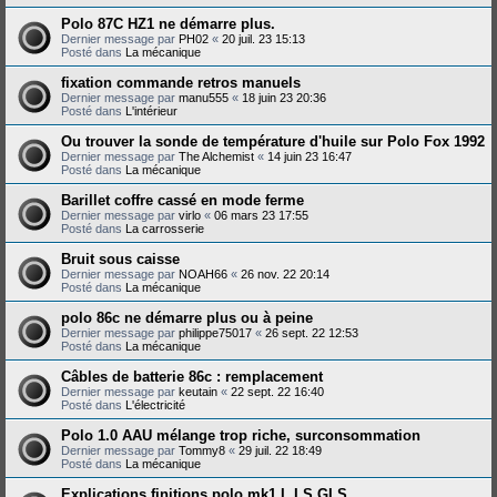
Polo 87C HZ1 ne démarre plus.
Dernier message par
PH02
«
20 juil. 23 15:13
Posté dans
La mécanique
fixation commande retros manuels
Dernier message par
manu555
«
18 juin 23 20:36
Posté dans
L'intérieur
Ou trouver la sonde de température d'huile sur Polo Fox 1992
Dernier message par
The Alchemist
«
14 juin 23 16:47
Posté dans
La mécanique
Barillet coffre cassé en mode ferme
Dernier message par
virlo
«
06 mars 23 17:55
Posté dans
La carrosserie
Bruit sous caisse
Dernier message par
NOAH66
«
26 nov. 22 20:14
Posté dans
La mécanique
polo 86c ne démarre plus ou à peine
Dernier message par
philippe75017
«
26 sept. 22 12:53
Posté dans
La mécanique
Câbles de batterie 86c : remplacement
Dernier message par
keutain
«
22 sept. 22 16:40
Posté dans
L'électricité
Polo 1.0 AAU mélange trop riche, surconsommation
Dernier message par
Tommy8
«
29 juil. 22 18:49
Posté dans
La mécanique
Explications finitions polo mk1 L LS GLS