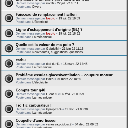
Dernier message par
mk16
«
22 juil. 22 10:11
Posté dans
Divers
Faisceau de remplacement haillon
Dernier message par
lozoic
«
19 juil. 22 19:59
Posté dans
L'électricité
Ligne d'echappement d'origine (GL) ?
Dernier message par
lozoic
«
19 juil. 22 18:32
Posté dans
La mécanique
Quelle est la valeur de ma polo ?
Dernier message par
GabrielM
«
21 juin 22 11:13
Posté dans
Nouveautés, suggestions, questions
carbu
Dernier message par
dad du 41
«
15 mars 22 14:45
Posté dans
La mécanique
Problème essuies glaces/ventilation + coupure moteur
Dernier message par
Hoko
«
07 mars 22 10:39
Posté dans
L'électricité
Compte tour g40
Dernier message par
Lucat59
«
06 févr. 22 09:59
Posté dans
La mécanique
Tic Tic carburateur !
Dernier message par
lapalipe174
«
11 déc. 21 00:38
Posté dans
La mécanique
Coupelle d'amortisseur
Dernier message par
vanessa.puidoux2
«
04 déc. 21 09:32
Posté dans
La mécanique