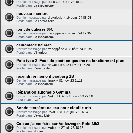
Dernier message par
bubu
«
21 sept. 24 18:22
Posté dans
La mécanique
nouveau membre
Dernier message par
drewdavis
«
19 sept. 24 08:05
Posté dans
La carrosserie
joint de culasse 86C
Dernier message par
fredoppède
«
26 avr. 24 12:35
Posté dans
La mécanique
démontage neiman
Dernier message par
fredoppède
«
08 févr. 24 15:35
Posté dans
L'intérieur
Polo type 2- Feux de position gauche ne fonctionnent plus
Dernier message par
MGaudon
«
28 janv. 24 18:38
Posté dans
L'électricité
reconditionnement pierburg 1B
Dernier message par
liroux
«
02 nov. 23 11:11
Posté dans
La mécanique
Réparation autoradio Gamma
Dernier message par
NukeukG40
«
18 août 23 22:36
Posté dans
Café
Sonde température eau pour aiguille tdb
Dernier message par
PoloGT87
«
28 juil. 23 16:54
Posté dans
L'électricité
Ce que j'aime faire sur Volkswagen Polo Mk3
Dernier message par
Hubert
«
27 juil. 23 10:15
Posté dans
Sorties