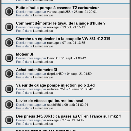
Fuite d'huile pompe à essence T2 carburateur
Dernier message par
vanessapuid258
«
25 oct. 21 20:01
Posté dans
La mécanique
Comment démonter le tuyau de la jauge d'huile ?
Dernier message par
reexage
«
13 oct. 21 15:42
Posté dans
La mécanique
Cherche un équivalent à la coupelle VW 861 412 319
Dernier message par
reexage
«
07 oct. 21 13:55
Posté dans
La mécanique
Moteur 3F
Dernier message par
David k
«
21 sept. 21 06:42
Posté dans
La mécanique
Achat potentiomètre 3f
Dernier message par
delprius459
«
04 sept. 21 01:50
Posté dans
La mécanique
Valeur de calage pompe injection polo 1.4d
Dernier message par
neltares6251
«
15 août 21 08:42
Posté dans
La mécanique
Levier de vitesse qui tourne tout seul
Dernier message par
stephi456
«
09 août 21 02:24
Posté dans
La mécanique
Des pneus 145/80R13 ca passe au CT en France sur mk2 ?
Dernier message par
reexage
«
27 juil. 21 14:42
Posté dans
La mécanique