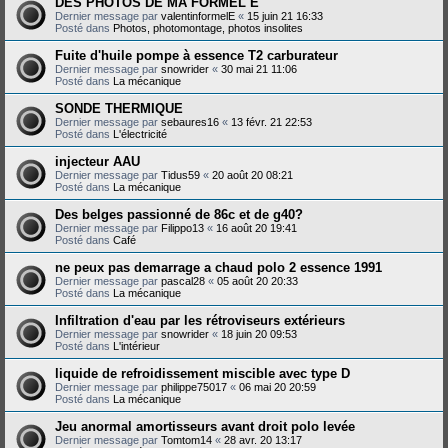
DES PHOTOS DE MA FORMEL E
Dernier message par
valentinformelE
«
15 juin 21 16:33
Posté dans
Photos, photomontage, photos insolites
Fuite d'huile pompe à essence T2 carburateur
Dernier message par
snowrider
«
30 mai 21 11:06
Posté dans
La mécanique
SONDE THERMIQUE
Dernier message par
sebaures16
«
13 févr. 21 22:53
Posté dans
L'électricité
injecteur AAU
Dernier message par
Tidus59
«
20 août 20 08:21
Posté dans
La mécanique
Des belges passionné de 86c et de g40?
Dernier message par
Filippo13
«
16 août 20 19:41
Posté dans
Café
ne peux pas demarrage a chaud polo 2 essence 1991
Dernier message par
pascal28
«
05 août 20 20:33
Posté dans
La mécanique
Infiltration d'eau par les rétroviseurs extérieurs
Dernier message par
snowrider
«
18 juin 20 09:53
Posté dans
L'intérieur
liquide de refroidissement miscible avec type D
Dernier message par
philippe75017
«
06 mai 20 20:59
Posté dans
La mécanique
Jeu anormal amortisseurs avant droit polo levée
Dernier message par
Tomtom14
«
28 avr. 20 13:17