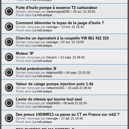
Fuite d'huile pompe à essence T2 carburateur
Dernier message par
vanessapuid258
«
25 oct. 21 20:01
Posté dans
La mécanique
Comment démonter le tuyau de la jauge d'huile ?
Dernier message par
reexage
«
13 oct. 21 15:42
Posté dans
La mécanique
Cherche un équivalent à la coupelle VW 861 412 319
Dernier message par
reexage
«
07 oct. 21 13:55
Posté dans
La mécanique
Moteur 3F
Dernier message par
David k
«
21 sept. 21 06:42
Posté dans
La mécanique
Achat potentiomètre 3f
Dernier message par
delprius459
«
04 sept. 21 01:50
Posté dans
La mécanique
Valeur de calage pompe injection polo 1.4d
Dernier message par
neltares6251
«
15 août 21 08:42
Posté dans
La mécanique
Levier de vitesse qui tourne tout seul
Dernier message par
stephi456
«
09 août 21 02:24
Posté dans
La mécanique
Des pneus 145/80R13 ca passe au CT en France sur mk2 ?
Dernier message par
reexage
«
27 juil. 21 14:42
Posté dans
La mécanique