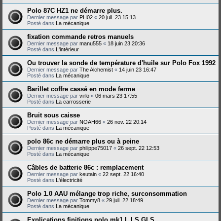
Polo 87C HZ1 ne démarre plus.
Dernier message par
PH02
«
20 juil. 23 15:13
Posté dans
La mécanique
fixation commande retros manuels
Dernier message par
manu555
«
18 juin 23 20:36
Posté dans
L'intérieur
Ou trouver la sonde de température d'huile sur Polo Fox 1992
Dernier message par
The Alchemist
«
14 juin 23 16:47
Posté dans
La mécanique
Barillet coffre cassé en mode ferme
Dernier message par
virlo
«
06 mars 23 17:55
Posté dans
La carrosserie
Bruit sous caisse
Dernier message par
NOAH66
«
26 nov. 22 20:14
Posté dans
La mécanique
polo 86c ne démarre plus ou à peine
Dernier message par
philippe75017
«
26 sept. 22 12:53
Posté dans
La mécanique
Câbles de batterie 86c : remplacement
Dernier message par
keutain
«
22 sept. 22 16:40
Posté dans
L'électricité
Polo 1.0 AAU mélange trop riche, surconsommation
Dernier message par
Tommy8
«
29 juil. 22 18:49
Posté dans
La mécanique
Explications finitions polo mk1 L LS GLS