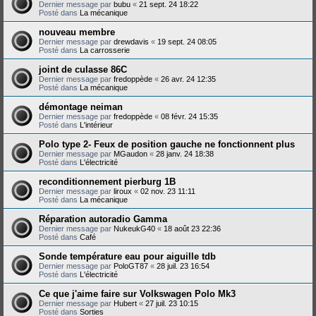
Dernier message par
bubu
«
21 sept. 24 18:22
Posté dans
La mécanique
nouveau membre
Dernier message par
drewdavis
«
19 sept. 24 08:05
Posté dans
La carrosserie
joint de culasse 86C
Dernier message par
fredoppède
«
26 avr. 24 12:35
Posté dans
La mécanique
démontage neiman
Dernier message par
fredoppède
«
08 févr. 24 15:35
Posté dans
L'intérieur
Polo type 2- Feux de position gauche ne fonctionnent plus
Dernier message par
MGaudon
«
28 janv. 24 18:38
Posté dans
L'électricité
reconditionnement pierburg 1B
Dernier message par
liroux
«
02 nov. 23 11:11
Posté dans
La mécanique
Réparation autoradio Gamma
Dernier message par
NukeukG40
«
18 août 23 22:36
Posté dans
Café
Sonde température eau pour aiguille tdb
Dernier message par
PoloGT87
«
28 juil. 23 16:54
Posté dans
L'électricité
Ce que j'aime faire sur Volkswagen Polo Mk3
Dernier message par
Hubert
«
27 juil. 23 10:15
Posté dans
Sorties