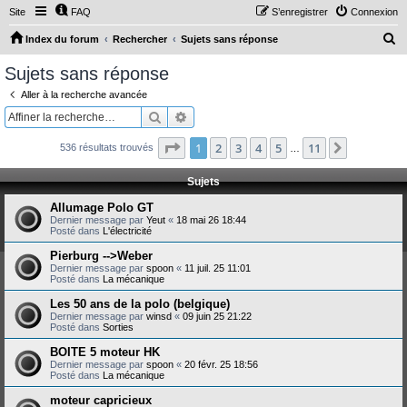
Site
FAQ
S’enregistrer
Connexion
R
Index du forum
Rechercher
Sujets sans réponse
e
Sujets sans réponse
c
Aller à la recherche avancée
h
Rechercher
Recherche avancée
e
Page
1
sur
11
1
2
3
4
5
11
Suivante
536 résultats trouvés
r
…
c
Sujets
h
Allumage Polo GT
e
Dernier message par
Yeut
«
18 mai 26 18:44
Posté dans
L'électricité
r
Pierburg -->Weber
Dernier message par
spoon
«
11 juil. 25 11:01
Posté dans
La mécanique
Les 50 ans de la polo (belgique)
Dernier message par
winsd
«
09 juin 25 21:22
Posté dans
Sorties
BOITE 5 moteur HK
Dernier message par
spoon
«
20 févr. 25 18:56
Posté dans
La mécanique
moteur capricieux