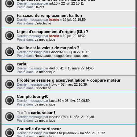
Dernier message par
mk16
«
22 juil. 22 10:11
Posté dans
Divers
Faisceau de remplacement haillon
Dernier message par
lozoic
«
19 juil. 22 19:59
Posté dans
L'électricité
Ligne d'echappement d'origine (GL) ?
Dernier message par
lozoic
«
19 juil. 22 18:32
Posté dans
La mécanique
Quelle est la valeur de ma polo ?
Dernier message par
GabrielM
«
21 juin 22 11:13
Posté dans
Nouveautés, suggestions, questions
carbu
Dernier message par
dad du 41
«
15 mars 22 14:45
Posté dans
La mécanique
Problème essuies glaces/ventilation + coupure moteur
Dernier message par
Hoko
«
07 mars 22 10:39
Posté dans
L'électricité
Compte tour g40
Dernier message par
Lucat59
«
06 févr. 22 09:59
Posté dans
La mécanique
Tic Tic carburateur !
Dernier message par
lapalipe174
«
11 déc. 21 00:38
Posté dans
La mécanique
Coupelle d'amortisseur
Dernier message par
vanessa.puidoux2
«
04 déc. 21 09:32
Posté dans
La mécanique