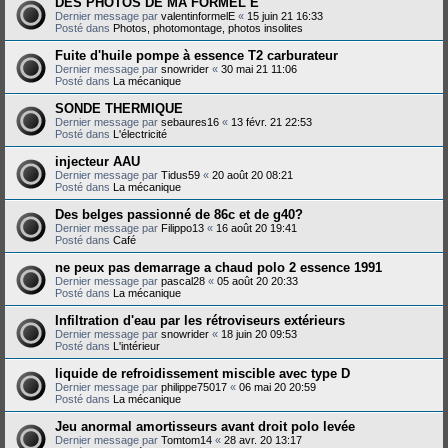
DES PHOTOS DE MA FORMEL E
Dernier message par
valentinformelE
«
15 juin 21 16:33
Posté dans
Photos, photomontage, photos insolites
Fuite d'huile pompe à essence T2 carburateur
Dernier message par
snowrider
«
30 mai 21 11:06
Posté dans
La mécanique
SONDE THERMIQUE
Dernier message par
sebaures16
«
13 févr. 21 22:53
Posté dans
L'électricité
injecteur AAU
Dernier message par
Tidus59
«
20 août 20 08:21
Posté dans
La mécanique
Des belges passionné de 86c et de g40?
Dernier message par
Filippo13
«
16 août 20 19:41
Posté dans
Café
ne peux pas demarrage a chaud polo 2 essence 1991
Dernier message par
pascal28
«
05 août 20 20:33
Posté dans
La mécanique
Infiltration d'eau par les rétroviseurs extérieurs
Dernier message par
snowrider
«
18 juin 20 09:53
Posté dans
L'intérieur
liquide de refroidissement miscible avec type D
Dernier message par
philippe75017
«
06 mai 20 20:59
Posté dans
La mécanique
Jeu anormal amortisseurs avant droit polo levée
Dernier message par
Tomtom14
«
28 avr. 20 13:17