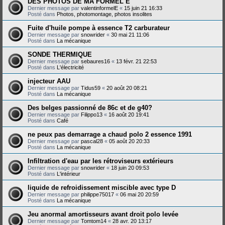
DES PHOTOS DE MA FORMEL E
Dernier message par
valentinformelE
«
15 juin 21 16:33
Posté dans
Photos, photomontage, photos insolites
Fuite d'huile pompe à essence T2 carburateur
Dernier message par
snowrider
«
30 mai 21 11:06
Posté dans
La mécanique
SONDE THERMIQUE
Dernier message par
sebaures16
«
13 févr. 21 22:53
Posté dans
L'électricité
injecteur AAU
Dernier message par
Tidus59
«
20 août 20 08:21
Posté dans
La mécanique
Des belges passionné de 86c et de g40?
Dernier message par
Filippo13
«
16 août 20 19:41
Posté dans
Café
ne peux pas demarrage a chaud polo 2 essence 1991
Dernier message par
pascal28
«
05 août 20 20:33
Posté dans
La mécanique
Infiltration d'eau par les rétroviseurs extérieurs
Dernier message par
snowrider
«
18 juin 20 09:53
Posté dans
L'intérieur
liquide de refroidissement miscible avec type D
Dernier message par
philippe75017
«
06 mai 20 20:59
Posté dans
La mécanique
Jeu anormal amortisseurs avant droit polo levée
Dernier message par
Tomtom14
«
28 avr. 20 13:17