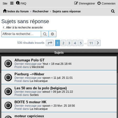
Site
FAQ
S’enregistrer
Connexion
R
Index du forum
Rechercher
Sujets sans réponse
e
Sujets sans réponse
c
Aller à la recherche avancée
h
Rechercher
Recherche avancée
e
Page
1
sur
11
1
2
3
4
5
11
Suivante
536 résultats trouvés
r
…
c
Sujets
h
Allumage Polo GT
e
Dernier message par
Yeut
«
18 mai 26 18:44
Posté dans
L'électricité
r
Pierburg -->Weber
Dernier message par
spoon
«
11 juil. 25 11:01
Posté dans
La mécanique
Les 50 ans de la polo (belgique)
Dernier message par
winsd
«
09 juin 25 21:22
Posté dans
Sorties
BOITE 5 moteur HK
Dernier message par
spoon
«
20 févr. 25 18:56
Posté dans
La mécanique
moteur capricieux