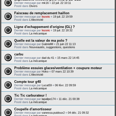
Dernier message par
mk16
«
22 juil. 22 10:11
Posté dans
Divers
Faisceau de remplacement haillon
Dernier message par
lozoic
«
19 juil. 22 19:59
Posté dans
L'électricité
Ligne d'echappement d'origine (GL) ?
Dernier message par
lozoic
«
19 juil. 22 18:32
Posté dans
La mécanique
Quelle est la valeur de ma polo ?
Dernier message par
GabrielM
«
21 juin 22 11:13
Posté dans
Nouveautés, suggestions, questions
carbu
Dernier message par
dad du 41
«
15 mars 22 14:45
Posté dans
La mécanique
Problème essuies glaces/ventilation + coupure moteur
Dernier message par
Hoko
«
07 mars 22 10:39
Posté dans
L'électricité
Compte tour g40
Dernier message par
Lucat59
«
06 févr. 22 09:59
Posté dans
La mécanique
Tic Tic carburateur !
Dernier message par
lapalipe174
«
11 déc. 21 00:38
Posté dans
La mécanique
Coupelle d'amortisseur
Dernier message par
vanessa.puidoux2
«
04 déc. 21 09:32
Posté dans
La mécanique