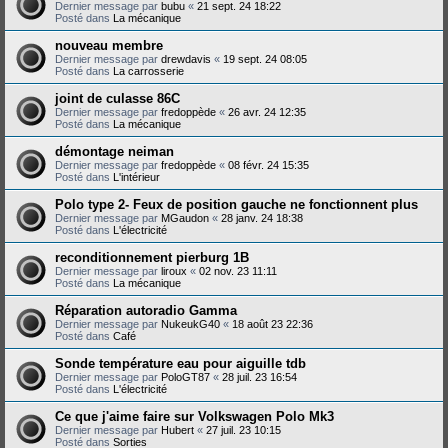
Dernier message par
bubu
«
21 sept. 24 18:22
Posté dans
La mécanique
nouveau membre
Dernier message par
drewdavis
«
19 sept. 24 08:05
Posté dans
La carrosserie
joint de culasse 86C
Dernier message par
fredoppède
«
26 avr. 24 12:35
Posté dans
La mécanique
démontage neiman
Dernier message par
fredoppède
«
08 févr. 24 15:35
Posté dans
L'intérieur
Polo type 2- Feux de position gauche ne fonctionnent plus
Dernier message par
MGaudon
«
28 janv. 24 18:38
Posté dans
L'électricité
reconditionnement pierburg 1B
Dernier message par
liroux
«
02 nov. 23 11:11
Posté dans
La mécanique
Réparation autoradio Gamma
Dernier message par
NukeukG40
«
18 août 23 22:36
Posté dans
Café
Sonde température eau pour aiguille tdb
Dernier message par
PoloGT87
«
28 juil. 23 16:54
Posté dans
L'électricité
Ce que j'aime faire sur Volkswagen Polo Mk3
Dernier message par
Hubert
«
27 juil. 23 10:15
Posté dans
Sorties