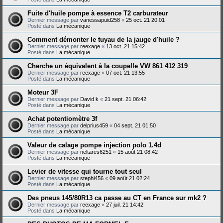
Fuite d'huile pompe à essence T2 carburateur
Dernier message par
vanessapuid258
«
25 oct. 21 20:01
Posté dans
La mécanique
Comment démonter le tuyau de la jauge d'huile ?
Dernier message par
reexage
«
13 oct. 21 15:42
Posté dans
La mécanique
Cherche un équivalent à la coupelle VW 861 412 319
Dernier message par
reexage
«
07 oct. 21 13:55
Posté dans
La mécanique
Moteur 3F
Dernier message par
David k
«
21 sept. 21 06:42
Posté dans
La mécanique
Achat potentiomètre 3f
Dernier message par
delprius459
«
04 sept. 21 01:50
Posté dans
La mécanique
Valeur de calage pompe injection polo 1.4d
Dernier message par
neltares6251
«
15 août 21 08:42
Posté dans
La mécanique
Levier de vitesse qui tourne tout seul
Dernier message par
stephi456
«
09 août 21 02:24
Posté dans
La mécanique
Des pneus 145/80R13 ca passe au CT en France sur mk2 ?
Dernier message par
reexage
«
27 juil. 21 14:42
Posté dans
La mécanique