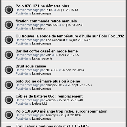
Polo 87C HZ1 ne démarre plus.
Dernier message par
PH02
«
20 juil. 23 15:13
Posté dans
La mécanique
fixation commande retros manuels
Dernier message par
manu555
«
18 juin 23 20:36
Posté dans
L'intérieur
Ou trouver la sonde de température d'huile sur Polo Fox 1992
Dernier message par
The Alchemist
«
14 juin 23 16:47
Posté dans
La mécanique
Barillet coffre cassé en mode ferme
Dernier message par
virlo
«
06 mars 23 17:55
Posté dans
La carrosserie
Bruit sous caisse
Dernier message par
NOAH66
«
26 nov. 22 20:14
Posté dans
La mécanique
polo 86c ne démarre plus ou à peine
Dernier message par
philippe75017
«
26 sept. 22 12:53
Posté dans
La mécanique
Câbles de batterie 86c : remplacement
Dernier message par
keutain
«
22 sept. 22 16:40
Posté dans
L'électricité
Polo 1.0 AAU mélange trop riche, surconsommation
Dernier message par
Tommy8
«
29 juil. 22 18:49
Posté dans
La mécanique
Explications finitions polo mk1 L LS GLS