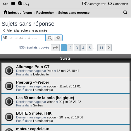
Site
FAQ
S’enregistrer
Connexion
R
Index du forum
Rechercher
Sujets sans réponse
e
Sujets sans réponse
c
Aller à la recherche avancée
h
Rechercher
Recherche avancée
e
Page
1
sur
11
1
2
3
4
5
11
Suivante
536 résultats trouvés
r
…
c
Sujets
h
Allumage Polo GT
e
Dernier message par
Yeut
«
18 mai 26 18:44
Posté dans
L'électricité
r
Pierburg -->Weber
Dernier message par
spoon
«
11 juil. 25 11:01
Posté dans
La mécanique
Les 50 ans de la polo (belgique)
Dernier message par
winsd
«
09 juin 25 21:22
Posté dans
Sorties
BOITE 5 moteur HK
Dernier message par
spoon
«
20 févr. 25 18:56
Posté dans
La mécanique
moteur capricieux