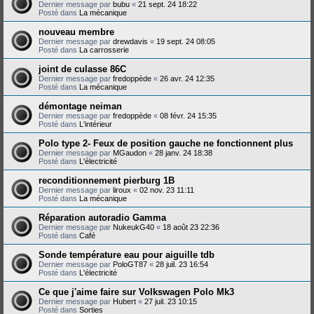
Dernier message par
bubu
«
21 sept. 24 18:22
Posté dans
La mécanique
nouveau membre
Dernier message par
drewdavis
«
19 sept. 24 08:05
Posté dans
La carrosserie
joint de culasse 86C
Dernier message par
fredoppède
«
26 avr. 24 12:35
Posté dans
La mécanique
démontage neiman
Dernier message par
fredoppède
«
08 févr. 24 15:35
Posté dans
L'intérieur
Polo type 2- Feux de position gauche ne fonctionnent plus
Dernier message par
MGaudon
«
28 janv. 24 18:38
Posté dans
L'électricité
reconditionnement pierburg 1B
Dernier message par
liroux
«
02 nov. 23 11:11
Posté dans
La mécanique
Réparation autoradio Gamma
Dernier message par
NukeukG40
«
18 août 23 22:36
Posté dans
Café
Sonde température eau pour aiguille tdb
Dernier message par
PoloGT87
«
28 juil. 23 16:54
Posté dans
L'électricité
Ce que j'aime faire sur Volkswagen Polo Mk3
Dernier message par
Hubert
«
27 juil. 23 10:15
Posté dans
Sorties