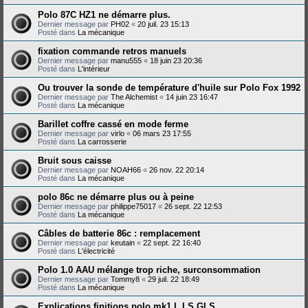
Polo 87C HZ1 ne démarre plus.
Dernier message par
PH02
«
20 juil. 23 15:13
Posté dans
La mécanique
fixation commande retros manuels
Dernier message par
manu555
«
18 juin 23 20:36
Posté dans
L'intérieur
Ou trouver la sonde de température d'huile sur Polo Fox 1992
Dernier message par
The Alchemist
«
14 juin 23 16:47
Posté dans
La mécanique
Barillet coffre cassé en mode ferme
Dernier message par
virlo
«
06 mars 23 17:55
Posté dans
La carrosserie
Bruit sous caisse
Dernier message par
NOAH66
«
26 nov. 22 20:14
Posté dans
La mécanique
polo 86c ne démarre plus ou à peine
Dernier message par
philippe75017
«
26 sept. 22 12:53
Posté dans
La mécanique
Câbles de batterie 86c : remplacement
Dernier message par
keutain
«
22 sept. 22 16:40
Posté dans
L'électricité
Polo 1.0 AAU mélange trop riche, surconsommation
Dernier message par
Tommy8
«
29 juil. 22 18:49
Posté dans
La mécanique
Explications finitions polo mk1 L LS GLS