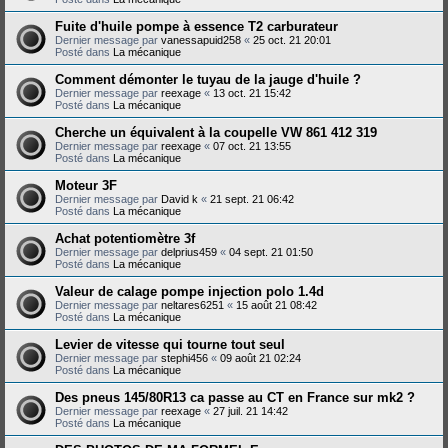
Fuite d'huile pompe à essence T2 carburateur
Dernier message par
vanessapuid258
«
25 oct. 21 20:01
Posté dans
La mécanique
Comment démonter le tuyau de la jauge d'huile ?
Dernier message par
reexage
«
13 oct. 21 15:42
Posté dans
La mécanique
Cherche un équivalent à la coupelle VW 861 412 319
Dernier message par
reexage
«
07 oct. 21 13:55
Posté dans
La mécanique
Moteur 3F
Dernier message par
David k
«
21 sept. 21 06:42
Posté dans
La mécanique
Achat potentiomètre 3f
Dernier message par
delprius459
«
04 sept. 21 01:50
Posté dans
La mécanique
Valeur de calage pompe injection polo 1.4d
Dernier message par
neltares6251
«
15 août 21 08:42
Posté dans
La mécanique
Levier de vitesse qui tourne tout seul
Dernier message par
stephi456
«
09 août 21 02:24
Posté dans
La mécanique
Des pneus 145/80R13 ca passe au CT en France sur mk2 ?
Dernier message par
reexage
«
27 juil. 21 14:42
Posté dans
La mécanique