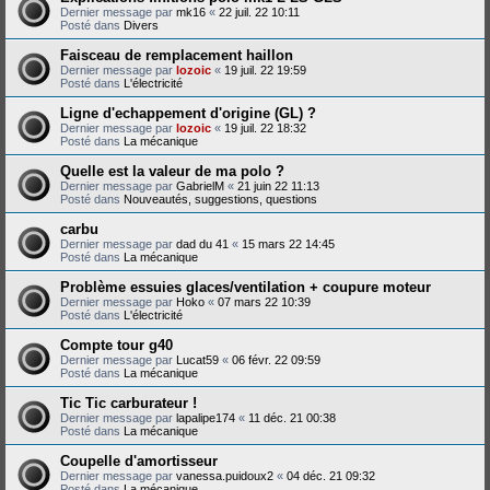
Dernier message par
mk16
«
22 juil. 22 10:11
Posté dans
Divers
Faisceau de remplacement haillon
Dernier message par
lozoic
«
19 juil. 22 19:59
Posté dans
L'électricité
Ligne d'echappement d'origine (GL) ?
Dernier message par
lozoic
«
19 juil. 22 18:32
Posté dans
La mécanique
Quelle est la valeur de ma polo ?
Dernier message par
GabrielM
«
21 juin 22 11:13
Posté dans
Nouveautés, suggestions, questions
carbu
Dernier message par
dad du 41
«
15 mars 22 14:45
Posté dans
La mécanique
Problème essuies glaces/ventilation + coupure moteur
Dernier message par
Hoko
«
07 mars 22 10:39
Posté dans
L'électricité
Compte tour g40
Dernier message par
Lucat59
«
06 févr. 22 09:59
Posté dans
La mécanique
Tic Tic carburateur !
Dernier message par
lapalipe174
«
11 déc. 21 00:38
Posté dans
La mécanique
Coupelle d'amortisseur
Dernier message par
vanessa.puidoux2
«
04 déc. 21 09:32
Posté dans
La mécanique