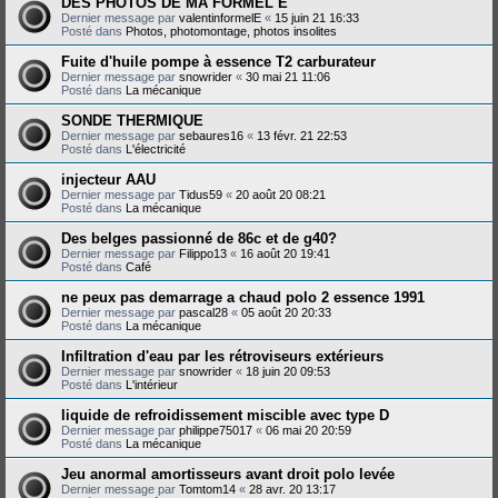
DES PHOTOS DE MA FORMEL E
Dernier message par
valentinformelE
«
15 juin 21 16:33
Posté dans
Photos, photomontage, photos insolites
Fuite d'huile pompe à essence T2 carburateur
Dernier message par
snowrider
«
30 mai 21 11:06
Posté dans
La mécanique
SONDE THERMIQUE
Dernier message par
sebaures16
«
13 févr. 21 22:53
Posté dans
L'électricité
injecteur AAU
Dernier message par
Tidus59
«
20 août 20 08:21
Posté dans
La mécanique
Des belges passionné de 86c et de g40?
Dernier message par
Filippo13
«
16 août 20 19:41
Posté dans
Café
ne peux pas demarrage a chaud polo 2 essence 1991
Dernier message par
pascal28
«
05 août 20 20:33
Posté dans
La mécanique
Infiltration d'eau par les rétroviseurs extérieurs
Dernier message par
snowrider
«
18 juin 20 09:53
Posté dans
L'intérieur
liquide de refroidissement miscible avec type D
Dernier message par
philippe75017
«
06 mai 20 20:59
Posté dans
La mécanique
Jeu anormal amortisseurs avant droit polo levée
Dernier message par
Tomtom14
«
28 avr. 20 13:17