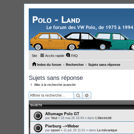
Site
Accès rapide
FAQ
Index du forum
Rechercher
Sujets sans réponse
Sujets sans réponse
Aller à la recherche avancée
Rechercher
Recherche avancée
SUJETS
Allumage Polo GT
par
Yeut
»
18 mai 26 18:44
» dans
L'électricité
Pierburg -->Weber
par
spoon
»
11 juil. 25 11:01
» dans
La mécanique