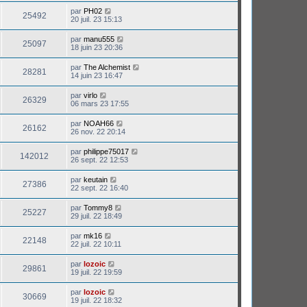
par
PH02
25492
20 juil. 23 15:13
par
manu555
25097
18 juin 23 20:36
par
The Alchemist
28281
14 juin 23 16:47
par
virlo
26329
06 mars 23 17:55
par
NOAH66
26162
26 nov. 22 20:14
par
philippe75017
142012
26 sept. 22 12:53
par
keutain
27386
22 sept. 22 16:40
par
Tommy8
25227
29 juil. 22 18:49
par
mk16
22148
22 juil. 22 10:11
par
lozoic
29861
19 juil. 22 19:59
par
lozoic
30669
19 juil. 22 18:32