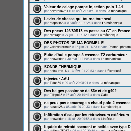
Valeur de calage pompe injection polo 1.4d
par
neltares6251
»
15 août 21 08:42
» dans
La mécanique
Levier de vitesse qui tourne tout seul
par
stephi456
»
09 août 21 02:24
» dans
La mécanique
Des pneus 145/80R13 ca passe au CT en France
par
reexage
»
27 juil. 21 14:42
» dans
La mécanique
DES PHOTOS DE MA FORMEL E
par
valentinformelE
»
15 juin 21 16:33
» dans
Photos, photomo
Fuite d'huile pompe à essence T2 carburateur
par
snowrider
»
30 mai 21 11:06
» dans
La mécanique
SONDE THERMIQUE
par
sebaures16
»
13 févr. 21 22:53
» dans
L'électricité
injecteur AAU
par
Tidus59
»
20 août 20 08:21
» dans
La mécanique
Des belges passionné de 86c et de g40?
par
Filippo13
»
16 août 20 19:41
» dans
Café
ne peux pas demarrage a chaud polo 2 essence
par
pascal28
»
05 août 20 20:33
» dans
La mécanique
Infiltration d'eau par les rétroviseurs extérieurs
par
snowrider
»
18 juin 20 09:53
» dans
L'intérieur
liquide de refroidissement miscible avec type D
par
philippe75017
»
06 mai 20 20:59
» dans
La mécanique