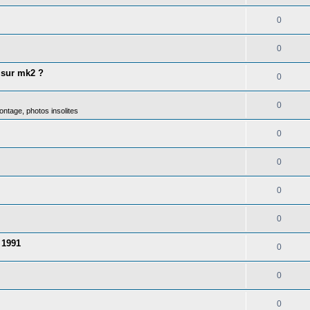
0
0
 sur mk2 ?
0
0
ntage, photos insolites
0
0
0
0
 1991
0
0
0