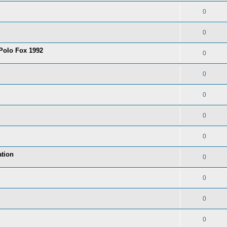
0
0
 Polo Fox 1992
0
0
0
0
0
tion
0
0
0
0