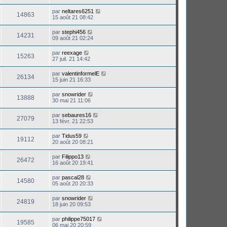
par
neltares6251
14863
15 août 21 08:42
par
stephi456
14231
09 août 21 02:24
par
reexage
15263
27 juil. 21 14:42
par
valentinformelE
26134
15 juin 21 16:33
par
snowrider
13888
30 mai 21 11:06
par
sebaures16
27079
13 févr. 21 22:53
par
Tidus59
19112
20 août 20 08:21
par
Filippo13
26472
16 août 20 19:41
par
pascal28
14580
05 août 20 20:33
par
snowrider
24819
18 juin 20 09:53
par
philippe75017
19585
06 mai 20 20:59