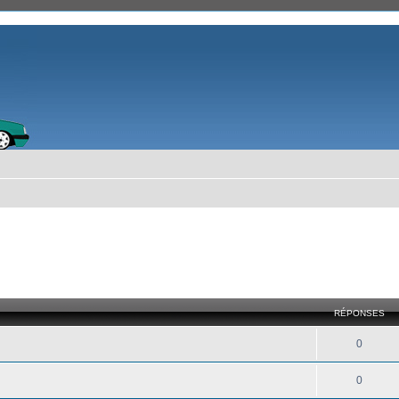
RÉPONSES
0
0