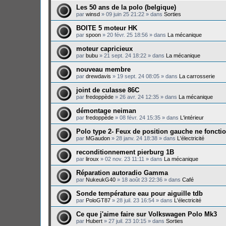
Les 50 ans de la polo (belgique)
par
winsd
»
09 juin 25 21:22
» dans
Sorties
BOITE 5 moteur HK
par
spoon
»
20 févr. 25 18:56
» dans
La mécanique
moteur capricieux
par
bubu
»
21 sept. 24 18:22
» dans
La mécanique
nouveau membre
par
drewdavis
»
19 sept. 24 08:05
» dans
La carrosserie
joint de culasse 86C
par
fredoppède
»
26 avr. 24 12:35
» dans
La mécanique
démontage neiman
par
fredoppède
»
08 févr. 24 15:35
» dans
L'intérieur
Polo type 2- Feux de position gauche ne foncti
par
MGaudon
»
28 janv. 24 18:38
» dans
L'électricité
reconditionnement pierburg 1B
par
liroux
»
02 nov. 23 11:11
» dans
La mécanique
Réparation autoradio Gamma
par
NukeukG40
»
18 août 23 22:36
» dans
Café
Sonde température eau pour aiguille tdb
par
PoloGT87
»
28 juil. 23 16:54
» dans
L'électricité
Ce que j'aime faire sur Volkswagen Polo Mk3
par
Hubert
»
27 juil. 23 10:15
» dans
Sorties