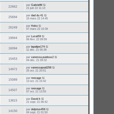
par
GabrielM
22662
21 juin 22 11:13
par
dad du 41
25694
15 mars 22 14:45
par
Hoko
26249
07 mars 22 10:39
par
Lucat59
19944
06 févr. 22 09:59
par
lapalipe174
16094
11 déc. 21 00:38
par
vanessa.puidoux2
15453
04 déc. 21 09:32
par
vanessapuid258
14972
25 oct. 21 20:01
par
reexage
15089
13 oct. 21 15:42
par
reexage
14507
07 oct. 21 13:55
par
David k
13815
21 sept. 21 06:42
par
delprius459
14150
04 sept. 21 01:50