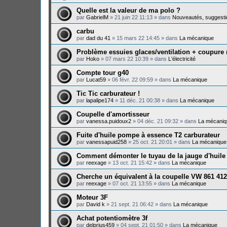
Quelle est la valeur de ma polo ?
par
GabrielM
»
21 juin 22 11:13
» dans
Nouveautés, suggesti
carbu
par
dad du 41
»
15 mars 22 14:45
» dans
La mécanique
Problème essuies glaces/ventilation + coupure
par
Hoko
»
07 mars 22 10:39
» dans
L'électricité
Compte tour g40
par
Lucat59
»
06 févr. 22 09:59
» dans
La mécanique
Tic Tic carburateur !
par
lapalipe174
»
11 déc. 21 00:38
» dans
La mécanique
Coupelle d'amortisseur
par
vanessa.puidoux2
»
04 déc. 21 09:32
» dans
La mécaniq
Fuite d'huile pompe à essence T2 carburateur
par
vanessapuid258
»
25 oct. 21 20:01
» dans
La mécanique
Comment démonter le tuyau de la jauge d'huile
par
reexage
»
13 oct. 21 15:42
» dans
La mécanique
Cherche un équivalent à la coupelle VW 861 412
par
reexage
»
07 oct. 21 13:55
» dans
La mécanique
Moteur 3F
par
David k
»
21 sept. 21 06:42
» dans
La mécanique
Achat potentiomètre 3f
par
delprius459
»
04 sept. 21 01:50
» dans
La mécanique