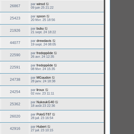
par
winsd
26867
09 juin 25 21:22
par
spoon
25423
20 févr. 25 18:56
par
bubu
21926
21 sept. 24 18:22
par
drewdavis
44077
19 sept. 24 08:05
par
fredoppède
22590
26 avr. 24 12:35
par
fredoppède
22591
08 févr. 24 15:35
par
MGaudon
24738
28 janv. 24 18:38
par
liroux
24254
02 nov. 23 11:11
par
NukeukG40
25362
18 août 23 22:36
par
PoloGT87
26020
28 juil. 23 16:54
par
Hubert
42916
27 juil. 23 10:15