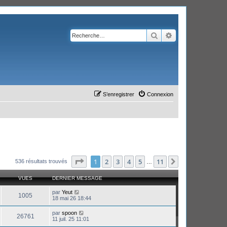
Rechercher
Recherche avanc
S’enregistrer
Connexion
Page
1
sur
11
1
2
3
4
5
11
Suivante
536 résultats trouvés
…
VUES
DERNIER MESSAGE
par
Yeut
1005
18 mai 26 18:44
par
spoon
26761
11 juil. 25 11:01