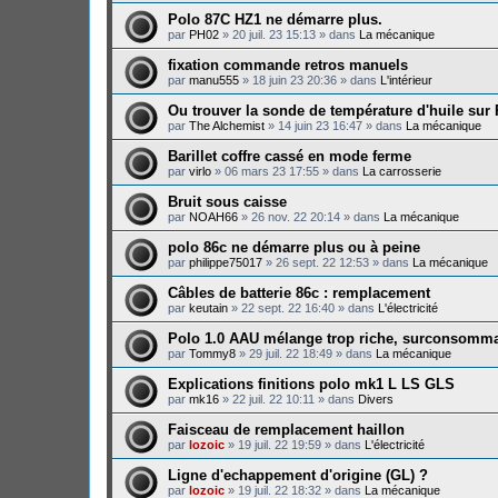
Polo 87C HZ1 ne démarre plus.
par
PH02
»
20 juil. 23 15:13
» dans
La mécanique
fixation commande retros manuels
par
manu555
»
18 juin 23 20:36
» dans
L'intérieur
Ou trouver la sonde de température d'huile sur
par
The Alchemist
»
14 juin 23 16:47
» dans
La mécanique
Barillet coffre cassé en mode ferme
par
virlo
»
06 mars 23 17:55
» dans
La carrosserie
Bruit sous caisse
par
NOAH66
»
26 nov. 22 20:14
» dans
La mécanique
polo 86c ne démarre plus ou à peine
par
philippe75017
»
26 sept. 22 12:53
» dans
La mécanique
Câbles de batterie 86c : remplacement
par
keutain
»
22 sept. 22 16:40
» dans
L'électricité
Polo 1.0 AAU mélange trop riche, surconsomma
par
Tommy8
»
29 juil. 22 18:49
» dans
La mécanique
Explications finitions polo mk1 L LS GLS
par
mk16
»
22 juil. 22 10:11
» dans
Divers
Faisceau de remplacement haillon
par
lozoic
»
19 juil. 22 19:59
» dans
L'électricité
Ligne d'echappement d'origine (GL) ?
par
lozoic
»
19 juil. 22 18:32
» dans
La mécanique