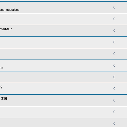
0
ons, questions
0
 moteur
0
0
0
0
ue
0
 ?
0
 319
0
0
0