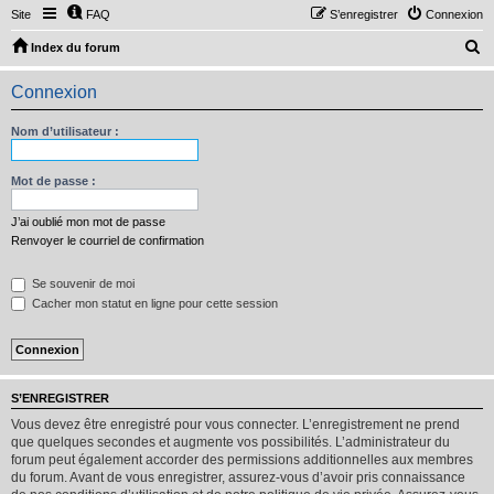
Site
FAQ
S’enregistrer
Connexion
R
Index du forum
e
Connexion
c
h
Nom d’utilisateur :
e
r
Mot de passe :
c
J’ai oublié mon mot de passe
h
Renvoyer le courriel de confirmation
e
Se souvenir de moi
r
Cacher mon statut en ligne pour cette session
S’ENREGISTRER
Vous devez être enregistré pour vous connecter. L’enregistrement ne prend
que quelques secondes et augmente vos possibilités. L’administrateur du
forum peut également accorder des permissions additionnelles aux membres
du forum. Avant de vous enregistrer, assurez-vous d’avoir pris connaissance