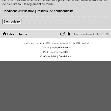
de nos conditions d’utilisation et de notre politique de vie privée. Assurez-vous
de bien lire tout le règlement du forum.
Conditions d’utilisation
|
Politique de confidentialité
S’enregistrer
Index du forum
Heures au format
UTC+01:00
Développé par
phpBB
® Forum Software © phpBB Limited
Traduit par
phpBB-fr.com
PS4 Pro style ©
Jester
Confidentialité
|
Conditions