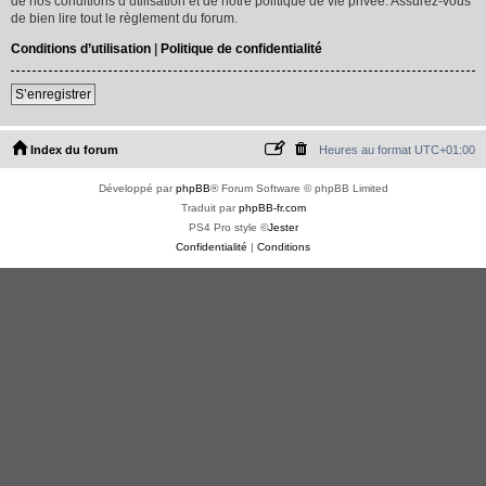
de nos conditions d’utilisation et de notre politique de vie privée. Assurez-vous
de bien lire tout le règlement du forum.
Conditions d’utilisation
|
Politique de confidentialité
S’enregistrer
Index du forum
Heures au format
UTC+01:00
Développé par
phpBB
® Forum Software © phpBB Limited
Traduit par
phpBB-fr.com
PS4 Pro style ©
Jester
Confidentialité
|
Conditions