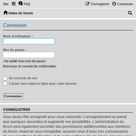
Site
FAQ
S’enregistrer
Connexion
R
Index du forum
e
Connexion
c
h
Nom d’utilisateur :
e
r
Mot de passe :
c
J’ai oublié mon mot de passe
h
Renvoyer le courriel de confirmation
e
Se souvenir de moi
r
Cacher mon statut en ligne pour cette session
S’ENREGISTRER
Vous devez être enregistré pour vous connecter. L’enregistrement ne prend
que quelques secondes et augmente vos possibilités. L’administrateur du
forum peut également accorder des permissions additionnelles aux membres
du forum. Avant de vous enregistrer, assurez-vous d’avoir pris connaissance