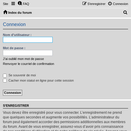
Site
FAQ
S’enregistrer
Connexion
R
Index du forum
e
Connexion
c
h
Nom d’utilisateur :
e
r
Mot de passe :
c
J’ai oublié mon mot de passe
h
Renvoyer le courriel de confirmation
e
Se souvenir de moi
r
Cacher mon statut en ligne pour cette session
S’ENREGISTRER
Vous devez être enregistré pour vous connecter. L’enregistrement ne prend
que quelques secondes et augmente vos possibilités. L’administrateur du
forum peut également accorder des permissions additionnelles aux membres
du forum. Avant de vous enregistrer, assurez-vous d’avoir pris connaissance