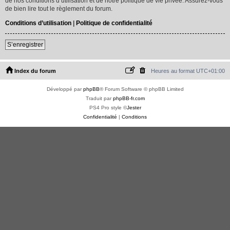
de nos conditions d’utilisation et de notre politique de vie privée. Assurez-vous
de bien lire tout le règlement du forum.
Conditions d’utilisation
|
Politique de confidentialité
S’enregistrer
Index du forum
Heures au format
UTC+01:00
Développé par
phpBB
® Forum Software © phpBB Limited
Traduit par
phpBB-fr.com
PS4 Pro style ©
Jester
Confidentialité
|
Conditions