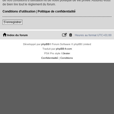
de nos conditions d’utilisation et de notre politique de vie privée. Assurez-vous
de bien lire tout le règlement du forum.
Conditions d’utilisation
|
Politique de confidentialité
S’enregistrer
Index du forum
Heures au format
UTC+01:00
Développé par
phpBB
® Forum Software © phpBB Limited
Traduit par
phpBB-fr.com
PS4 Pro style ©
Jester
Confidentialité
|
Conditions