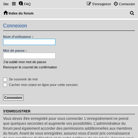
Site
FAQ
S’enregistrer
Connexion
R
Index du forum
e
Connexion
c
h
Nom d’utilisateur :
e
r
Mot de passe :
c
J’ai oublié mon mot de passe
h
Renvoyer le courriel de confirmation
e
Se souvenir de moi
r
Cacher mon statut en ligne pour cette session
S’ENREGISTRER
Vous devez être enregistré pour vous connecter. L’enregistrement ne prend
que quelques secondes et augmente vos possibilités. L’administrateur du
forum peut également accorder des permissions additionnelles aux membres
du forum. Avant de vous enregistrer, assurez-vous d’avoir pris connaissance