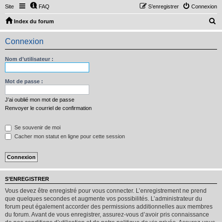
Site
FAQ
S’enregistrer
Connexion
R
Index du forum
e
Connexion
c
h
Nom d’utilisateur :
e
r
Mot de passe :
c
J’ai oublié mon mot de passe
h
Renvoyer le courriel de confirmation
e
Se souvenir de moi
r
Cacher mon statut en ligne pour cette session
S’ENREGISTRER
Vous devez être enregistré pour vous connecter. L’enregistrement ne prend
que quelques secondes et augmente vos possibilités. L’administrateur du
forum peut également accorder des permissions additionnelles aux membres
du forum. Avant de vous enregistrer, assurez-vous d’avoir pris connaissance