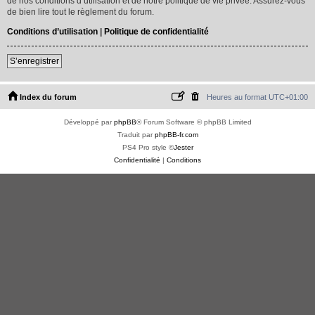
de nos conditions d’utilisation et de notre politique de vie privée. Assurez-vous
de bien lire tout le règlement du forum.
Conditions d’utilisation
|
Politique de confidentialité
S’enregistrer
Index du forum
Heures au format
UTC+01:00
Développé par
phpBB
® Forum Software © phpBB Limited
Traduit par
phpBB-fr.com
PS4 Pro style ©
Jester
Confidentialité
|
Conditions