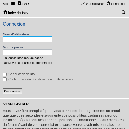
Site
FAQ
S’enregistrer
Connexion
R
Index du forum
e
Connexion
c
h
Nom d’utilisateur :
e
r
Mot de passe :
c
J’ai oublié mon mot de passe
h
Renvoyer le courriel de confirmation
e
Se souvenir de moi
r
Cacher mon statut en ligne pour cette session
S’ENREGISTRER
Vous devez être enregistré pour vous connecter. L’enregistrement ne prend
que quelques secondes et augmente vos possibilités. L’administrateur du
forum peut également accorder des permissions additionnelles aux membres
du forum. Avant de vous enregistrer, assurez-vous d’avoir pris connaissance