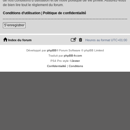
de nos conditions d’utilisation et de notre politique de vie privée. Assurez-vous
de bien lire tout le règlement du forum.
Conditions d’utilisation
|
Politique de confidentialité
S’enregistrer
Index du forum
Heures au format
UTC+01:00
Développé par
phpBB
® Forum Software © phpBB Limited
Traduit par
phpBB-fr.com
PS4 Pro style ©
Jester
Confidentialité
|
Conditions