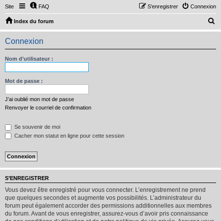
Site
FAQ
S’enregistrer
Connexion
R
Index du forum
e
Connexion
c
h
Nom d’utilisateur :
e
r
Mot de passe :
c
J’ai oublié mon mot de passe
h
Renvoyer le courriel de confirmation
e
Se souvenir de moi
r
Cacher mon statut en ligne pour cette session
S’ENREGISTRER
Vous devez être enregistré pour vous connecter. L’enregistrement ne prend
que quelques secondes et augmente vos possibilités. L’administrateur du
forum peut également accorder des permissions additionnelles aux membres
du forum. Avant de vous enregistrer, assurez-vous d’avoir pris connaissance