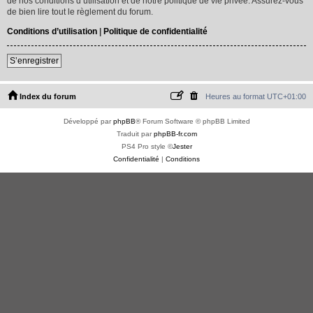
de nos conditions d’utilisation et de notre politique de vie privée. Assurez-vous
de bien lire tout le règlement du forum.
Conditions d’utilisation
|
Politique de confidentialité
S’enregistrer
Index du forum
Heures au format
UTC+01:00
Développé par
phpBB
® Forum Software © phpBB Limited
Traduit par
phpBB-fr.com
PS4 Pro style ©
Jester
Confidentialité
|
Conditions