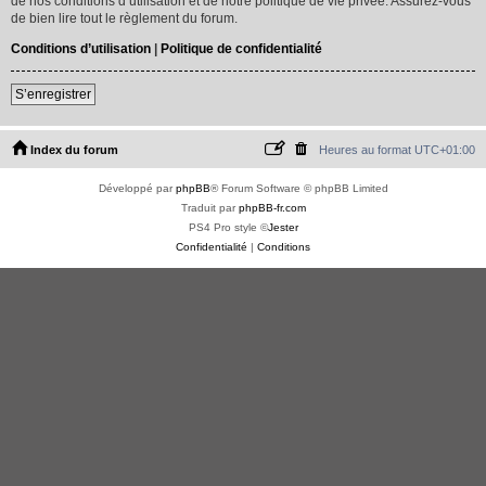
de nos conditions d’utilisation et de notre politique de vie privée. Assurez-vous
de bien lire tout le règlement du forum.
Conditions d’utilisation
|
Politique de confidentialité
S’enregistrer
Index du forum
Heures au format
UTC+01:00
Développé par
phpBB
® Forum Software © phpBB Limited
Traduit par
phpBB-fr.com
PS4 Pro style ©
Jester
Confidentialité
|
Conditions