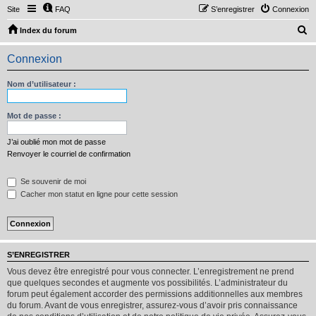
Site
FAQ
S’enregistrer
Connexion
R
Index du forum
e
Connexion
c
h
Nom d’utilisateur :
e
r
Mot de passe :
c
J’ai oublié mon mot de passe
h
Renvoyer le courriel de confirmation
e
Se souvenir de moi
r
Cacher mon statut en ligne pour cette session
S’ENREGISTRER
Vous devez être enregistré pour vous connecter. L’enregistrement ne prend
que quelques secondes et augmente vos possibilités. L’administrateur du
forum peut également accorder des permissions additionnelles aux membres
du forum. Avant de vous enregistrer, assurez-vous d’avoir pris connaissance