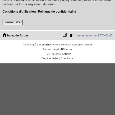
de nos conditions d’utilisation et de notre politique de vie privée. Assurez-vous
de bien lire tout le règlement du forum.
Conditions d’utilisation
|
Politique de confidentialité
S’enregistrer
Index du forum
Heures au format
UTC+01:00
Développé par
phpBB
® Forum Software © phpBB Limited
Traduit par
phpBB-fr.com
PS4 Pro style ©
Jester
Confidentialité
|
Conditions