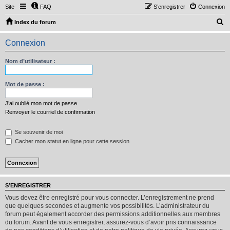
Site
FAQ
S’enregistrer
Connexion
R
Index du forum
e
Connexion
c
h
Nom d’utilisateur :
e
r
Mot de passe :
c
J’ai oublié mon mot de passe
h
Renvoyer le courriel de confirmation
e
Se souvenir de moi
r
Cacher mon statut en ligne pour cette session
S’ENREGISTRER
Vous devez être enregistré pour vous connecter. L’enregistrement ne prend
que quelques secondes et augmente vos possibilités. L’administrateur du
forum peut également accorder des permissions additionnelles aux membres
du forum. Avant de vous enregistrer, assurez-vous d’avoir pris connaissance