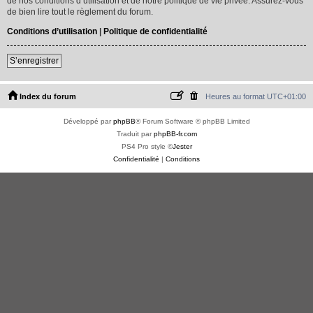
de nos conditions d’utilisation et de notre politique de vie privée. Assurez-vous
de bien lire tout le règlement du forum.
Conditions d’utilisation
|
Politique de confidentialité
S’enregistrer
Index du forum
Heures au format
UTC+01:00
Développé par
phpBB
® Forum Software © phpBB Limited
Traduit par
phpBB-fr.com
PS4 Pro style ©
Jester
Confidentialité
|
Conditions