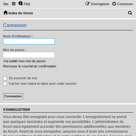
Site
FAQ
S’enregistrer
Connexion
R
Index du forum
e
Connexion
c
h
Nom d’utilisateur :
e
r
Mot de passe :
c
J’ai oublié mon mot de passe
h
Renvoyer le courriel de confirmation
e
Se souvenir de moi
r
Cacher mon statut en ligne pour cette session
S’ENREGISTRER
Vous devez être enregistré pour vous connecter. L’enregistrement ne prend
que quelques secondes et augmente vos possibilités. L’administrateur du
forum peut également accorder des permissions additionnelles aux membres
du forum. Avant de vous enregistrer, assurez-vous d’avoir pris connaissance