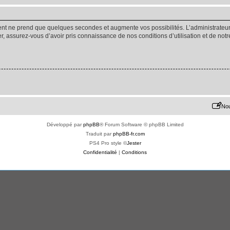
ment ne prend que quelques secondes et augmente vos possibilités. L’administrate
 assurez-vous d’avoir pris connaissance de nos conditions d’utilisation et de notre 
Nou
Développé par
phpBB
® Forum Software © phpBB Limited
Traduit par
phpBB-fr.com
PS4 Pro style ©
Jester
Confidentialité
|
Conditions