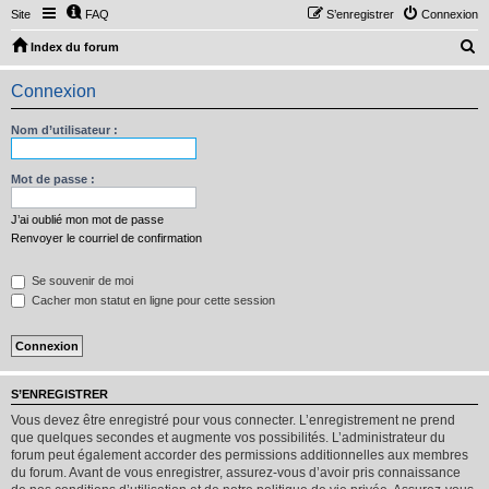
Site
FAQ
S’enregistrer
Connexion
R
Index du forum
e
Connexion
c
h
Nom d’utilisateur :
e
r
Mot de passe :
c
J’ai oublié mon mot de passe
h
Renvoyer le courriel de confirmation
e
Se souvenir de moi
r
Cacher mon statut en ligne pour cette session
S’ENREGISTRER
Vous devez être enregistré pour vous connecter. L’enregistrement ne prend
que quelques secondes et augmente vos possibilités. L’administrateur du
forum peut également accorder des permissions additionnelles aux membres
du forum. Avant de vous enregistrer, assurez-vous d’avoir pris connaissance