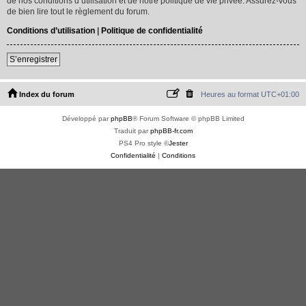
de nos conditions d’utilisation et de notre politique de vie privée. Assurez-vous
de bien lire tout le règlement du forum.
Conditions d’utilisation
|
Politique de confidentialité
S’enregistrer
Index du forum
Heures au format
UTC+01:00
Développé par
phpBB
® Forum Software © phpBB Limited
Traduit par
phpBB-fr.com
PS4 Pro style ©
Jester
Confidentialité
|
Conditions