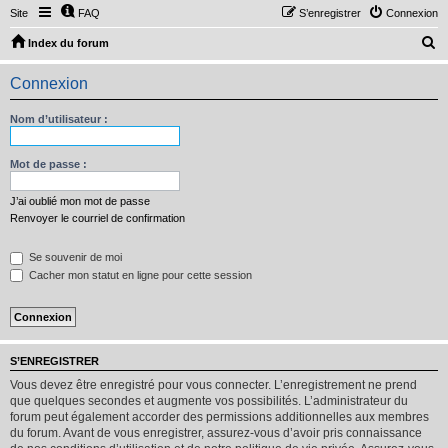
Site
FAQ
S’enregistrer
Connexion
R
Index du forum
e
Connexion
c
h
Nom d’utilisateur :
e
r
Mot de passe :
c
J’ai oublié mon mot de passe
h
Renvoyer le courriel de confirmation
e
Se souvenir de moi
r
Cacher mon statut en ligne pour cette session
S’ENREGISTRER
Vous devez être enregistré pour vous connecter. L’enregistrement ne prend
que quelques secondes et augmente vos possibilités. L’administrateur du
forum peut également accorder des permissions additionnelles aux membres
du forum. Avant de vous enregistrer, assurez-vous d’avoir pris connaissance