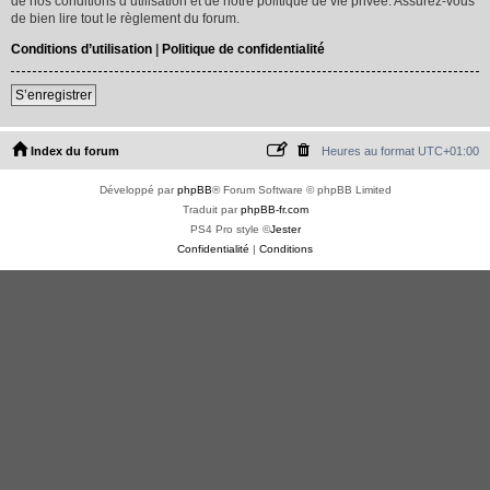
de nos conditions d’utilisation et de notre politique de vie privée. Assurez-vous
de bien lire tout le règlement du forum.
Conditions d’utilisation
|
Politique de confidentialité
S’enregistrer
Index du forum
Heures au format
UTC+01:00
Développé par
phpBB
® Forum Software © phpBB Limited
Traduit par
phpBB-fr.com
PS4 Pro style ©
Jester
Confidentialité
|
Conditions