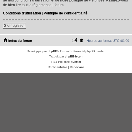
de nos conditions d’utilisation et de notre politique de vie privée. Assurez-vous
de bien lire tout le règlement du forum.
Conditions d’utilisation
|
Politique de confidentialité
S’enregistrer
Index du forum
Heures au format
UTC+01:00
Développé par
phpBB
® Forum Software © phpBB Limited
Traduit par
phpBB-fr.com
PS4 Pro style ©
Jester
Confidentialité
|
Conditions