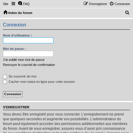
Site
FAQ
S’enregistrer
Connexion
R
Index du forum
e
Connexion
c
h
Nom d’utilisateur :
e
r
Mot de passe :
c
J’ai oublié mon mot de passe
h
Renvoyer le courriel de confirmation
e
Se souvenir de moi
r
Cacher mon statut en ligne pour cette session
S’ENREGISTRER
Vous devez être enregistré pour vous connecter. L’enregistrement ne prend
que quelques secondes et augmente vos possibilités. L’administrateur du
forum peut également accorder des permissions additionnelles aux membres
du forum. Avant de vous enregistrer, assurez-vous d’avoir pris connaissance