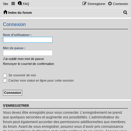
Site
FAQ
S’enregistrer
Connexion
R
Index du forum
e
Connexion
c
h
Nom d’utilisateur :
e
r
Mot de passe :
c
J’ai oublié mon mot de passe
h
Renvoyer le courriel de confirmation
e
Se souvenir de moi
r
Cacher mon statut en ligne pour cette session
S’ENREGISTRER
Vous devez être enregistré pour vous connecter. L’enregistrement ne prend
que quelques secondes et augmente vos possibilités. L’administrateur du
forum peut également accorder des permissions additionnelles aux membres
du forum. Avant de vous enregistrer, assurez-vous d’avoir pris connaissance