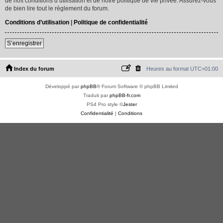
de nos conditions d’utilisation et de notre politique de vie privée. Assurez-vous
de bien lire tout le règlement du forum.
Conditions d’utilisation
|
Politique de confidentialité
S’enregistrer
Index du forum
Heures au format
UTC+01:00
Développé par
phpBB
® Forum Software © phpBB Limited
Traduit par
phpBB-fr.com
PS4 Pro style ©
Jester
Confidentialité
|
Conditions