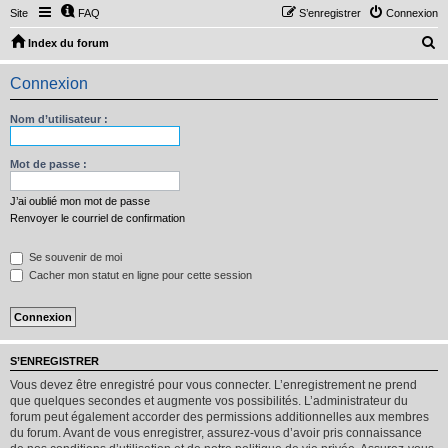
Site
FAQ
S’enregistrer
Connexion
R
Index du forum
e
Connexion
c
h
Nom d’utilisateur :
e
r
Mot de passe :
c
J’ai oublié mon mot de passe
h
Renvoyer le courriel de confirmation
e
Se souvenir de moi
r
Cacher mon statut en ligne pour cette session
S’ENREGISTRER
Vous devez être enregistré pour vous connecter. L’enregistrement ne prend
que quelques secondes et augmente vos possibilités. L’administrateur du
forum peut également accorder des permissions additionnelles aux membres
du forum. Avant de vous enregistrer, assurez-vous d’avoir pris connaissance