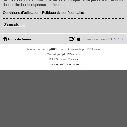
de nos conditions d’utilisation et de notre politique de vie privée. Assurez-vous
de bien lire tout le règlement du forum.
Conditions d’utilisation
|
Politique de confidentialité
S’enregistrer
Index du forum
Heures au format
UTC+01:00
Développé par
phpBB
® Forum Software © phpBB Limited
Traduit par
phpBB-fr.com
PS4 Pro style ©
Jester
Confidentialité
|
Conditions