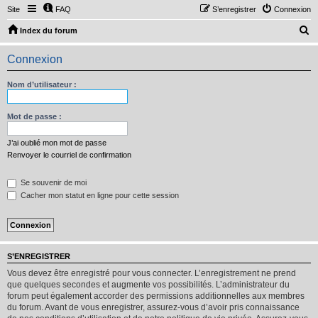
Site
FAQ
S’enregistrer
Connexion
R
Index du forum
e
Connexion
c
h
Nom d’utilisateur :
e
r
Mot de passe :
c
J’ai oublié mon mot de passe
h
Renvoyer le courriel de confirmation
e
Se souvenir de moi
r
Cacher mon statut en ligne pour cette session
S’ENREGISTRER
Vous devez être enregistré pour vous connecter. L’enregistrement ne prend
que quelques secondes et augmente vos possibilités. L’administrateur du
forum peut également accorder des permissions additionnelles aux membres
du forum. Avant de vous enregistrer, assurez-vous d’avoir pris connaissance