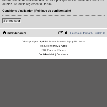
de nos conditions d’utilisation et de notre politique de vie privée. Assurez-vous
de bien lire tout le règlement du forum.
Conditions d’utilisation
|
Politique de confidentialité
S’enregistrer
Index du forum
Heures au format
UTC+01:00
Développé par
phpBB
® Forum Software © phpBB Limited
Traduit par
phpBB-fr.com
PS4 Pro style ©
Jester
Confidentialité
|
Conditions