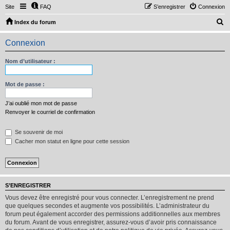
Site
FAQ
S’enregistrer
Connexion
R
Index du forum
e
Connexion
c
h
Nom d’utilisateur :
e
r
Mot de passe :
c
J’ai oublié mon mot de passe
h
Renvoyer le courriel de confirmation
e
Se souvenir de moi
r
Cacher mon statut en ligne pour cette session
S’ENREGISTRER
Vous devez être enregistré pour vous connecter. L’enregistrement ne prend
que quelques secondes et augmente vos possibilités. L’administrateur du
forum peut également accorder des permissions additionnelles aux membres
du forum. Avant de vous enregistrer, assurez-vous d’avoir pris connaissance