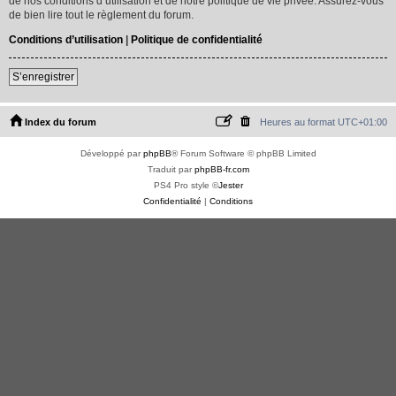
de nos conditions d’utilisation et de notre politique de vie privée. Assurez-vous
de bien lire tout le règlement du forum.
Conditions d’utilisation
|
Politique de confidentialité
S’enregistrer
Index du forum
Heures au format
UTC+01:00
Développé par
phpBB
® Forum Software © phpBB Limited
Traduit par
phpBB-fr.com
PS4 Pro style ©
Jester
Confidentialité
|
Conditions