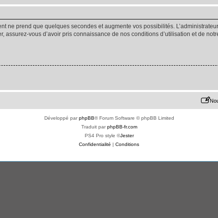
ment ne prend que quelques secondes et augmente vos possibilités. L’administrate
 assurez-vous d’avoir pris connaissance de nos conditions d’utilisation et de notre 
Nou
Développé par
phpBB
® Forum Software © phpBB Limited
Traduit par
phpBB-fr.com
PS4 Pro style ©
Jester
Confidentialité
|
Conditions