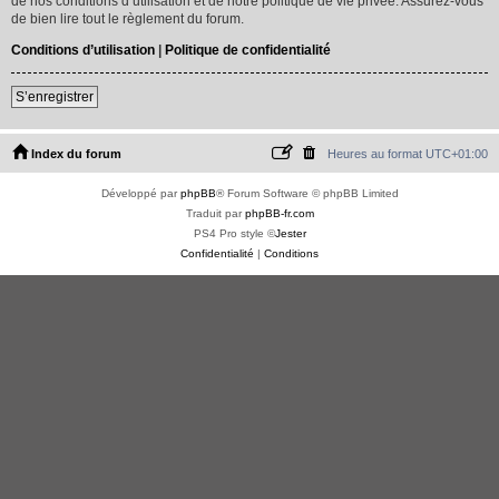
de nos conditions d’utilisation et de notre politique de vie privée. Assurez-vous
de bien lire tout le règlement du forum.
Conditions d’utilisation
|
Politique de confidentialité
S’enregistrer
Index du forum
Heures au format
UTC+01:00
Développé par
phpBB
® Forum Software © phpBB Limited
Traduit par
phpBB-fr.com
PS4 Pro style ©
Jester
Confidentialité
|
Conditions