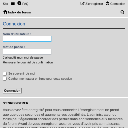
Site
FAQ
S’enregistrer
Connexion
R
Index du forum
e
Connexion
c
h
Nom d’utilisateur :
e
r
Mot de passe :
c
J’ai oublié mon mot de passe
h
Renvoyer le courriel de confirmation
e
Se souvenir de moi
r
Cacher mon statut en ligne pour cette session
S’ENREGISTRER
Vous devez être enregistré pour vous connecter. L’enregistrement ne prend
que quelques secondes et augmente vos possibilités. L’administrateur du
forum peut également accorder des permissions additionnelles aux membres
du forum. Avant de vous enregistrer, assurez-vous d’avoir pris connaissance