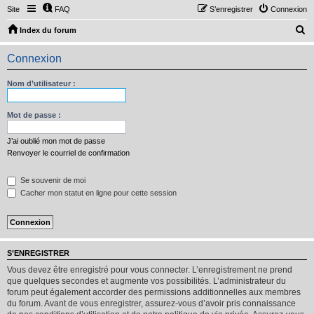
Site
FAQ
S’enregistrer
Connexion
R
Index du forum
e
Connexion
c
h
Nom d’utilisateur :
e
r
Mot de passe :
c
J’ai oublié mon mot de passe
h
Renvoyer le courriel de confirmation
e
Se souvenir de moi
r
Cacher mon statut en ligne pour cette session
S’ENREGISTRER
Vous devez être enregistré pour vous connecter. L’enregistrement ne prend
que quelques secondes et augmente vos possibilités. L’administrateur du
forum peut également accorder des permissions additionnelles aux membres
du forum. Avant de vous enregistrer, assurez-vous d’avoir pris connaissance