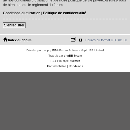
de nos conditions d’utilisation et de notre politique de vie privée. Assurez-vous
de bien lire tout le règlement du forum.
Conditions d’utilisation
|
Politique de confidentialité
S’enregistrer
Index du forum
Heures au format
UTC+01:00
Développé par
phpBB
® Forum Software © phpBB Limited
Traduit par
phpBB-fr.com
PS4 Pro style ©
Jester
Confidentialité
|
Conditions