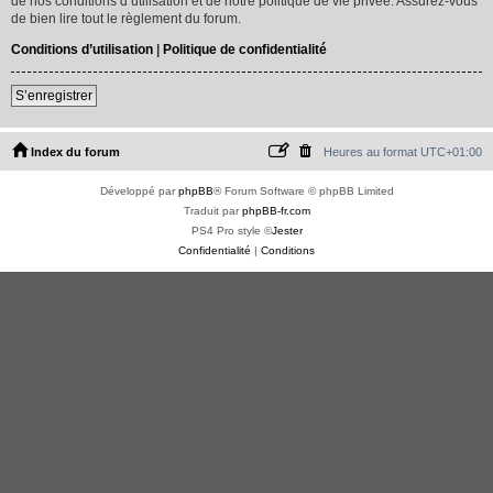
de nos conditions d’utilisation et de notre politique de vie privée. Assurez-vous
de bien lire tout le règlement du forum.
Conditions d’utilisation
|
Politique de confidentialité
S’enregistrer
Index du forum
Heures au format
UTC+01:00
Développé par
phpBB
® Forum Software © phpBB Limited
Traduit par
phpBB-fr.com
PS4 Pro style ©
Jester
Confidentialité
|
Conditions