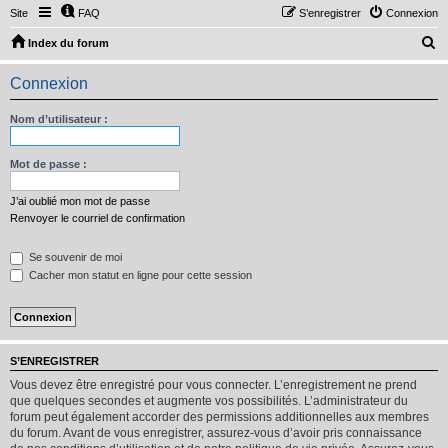
Site
FAQ
S’enregistrer
Connexion
R
Index du forum
e
Connexion
c
h
Nom d’utilisateur :
e
r
Mot de passe :
c
J’ai oublié mon mot de passe
h
Renvoyer le courriel de confirmation
e
Se souvenir de moi
r
Cacher mon statut en ligne pour cette session
S’ENREGISTRER
Vous devez être enregistré pour vous connecter. L’enregistrement ne prend
que quelques secondes et augmente vos possibilités. L’administrateur du
forum peut également accorder des permissions additionnelles aux membres
du forum. Avant de vous enregistrer, assurez-vous d’avoir pris connaissance