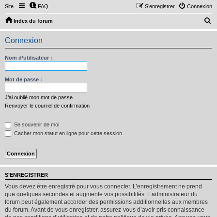
Site
FAQ
S’enregistrer
Connexion
R
Index du forum
e
Connexion
c
h
Nom d’utilisateur :
e
r
Mot de passe :
c
J’ai oublié mon mot de passe
h
Renvoyer le courriel de confirmation
e
Se souvenir de moi
r
Cacher mon statut en ligne pour cette session
S’ENREGISTRER
Vous devez être enregistré pour vous connecter. L’enregistrement ne prend
que quelques secondes et augmente vos possibilités. L’administrateur du
forum peut également accorder des permissions additionnelles aux membres
du forum. Avant de vous enregistrer, assurez-vous d’avoir pris connaissance