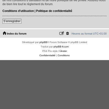
de nos conditions d’utilisation et de notre politique de vie privée. Assurez-vous
de bien lire tout le règlement du forum.
Conditions d’utilisation
|
Politique de confidentialité
S’enregistrer
Index du forum
Heures au format
UTC+01:00
Développé par
phpBB
® Forum Software © phpBB Limited
Traduit par
phpBB-fr.com
PS4 Pro style ©
Jester
Confidentialité
|
Conditions