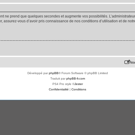
ment ne prend que quelques secondes et augmente vos possibilités. L’administrate
 assurez-vous d’avoir pris connaissance de nos conditions d’utilisation et de notre 
Nou
Développé par
phpBB
® Forum Software © phpBB Limited
Traduit par
phpBB-fr.com
PS4 Pro style ©
Jester
Confidentialité
|
Conditions