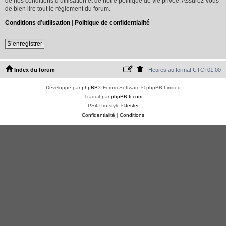
de nos conditions d’utilisation et de notre politique de vie privée. Assurez-vous
de bien lire tout le règlement du forum.
Conditions d’utilisation
|
Politique de confidentialité
S’enregistrer
Index du forum
Heures au format
UTC+01:00
Développé par
phpBB
® Forum Software © phpBB Limited
Traduit par
phpBB-fr.com
PS4 Pro style ©
Jester
Confidentialité
|
Conditions