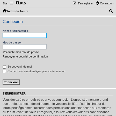
Site
FAQ
S’enregistrer
Connexion
R
Index du forum
e
Connexion
c
h
Nom d’utilisateur :
e
r
Mot de passe :
c
J’ai oublié mon mot de passe
h
Renvoyer le courriel de confirmation
e
Se souvenir de moi
r
Cacher mon statut en ligne pour cette session
S’ENREGISTRER
Vous devez être enregistré pour vous connecter. L’enregistrement ne prend
que quelques secondes et augmente vos possibilités. L’administrateur du
forum peut également accorder des permissions additionnelles aux membres
du forum. Avant de vous enregistrer, assurez-vous d’avoir pris connaissance