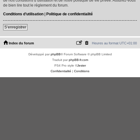
de nos conditions d’utilisation et de notre politique de vie privée. Assurez-vous
de bien lire tout le règlement du forum.
Conditions d’utilisation
|
Politique de confidentialité
S’enregistrer
Index du forum
Heures au format
UTC+01:00
Développé par
phpBB
® Forum Software © phpBB Limited
Traduit par
phpBB-fr.com
PS4 Pro style ©
Jester
Confidentialité
|
Conditions