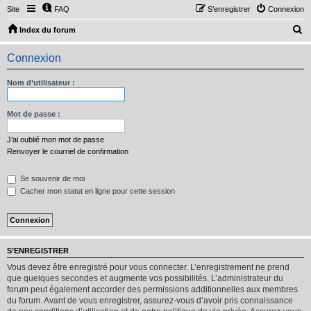
Site
FAQ
S’enregistrer
Connexion
R
Index du forum
e
Connexion
c
h
Nom d’utilisateur :
e
r
Mot de passe :
c
J’ai oublié mon mot de passe
h
Renvoyer le courriel de confirmation
e
Se souvenir de moi
r
Cacher mon statut en ligne pour cette session
S’ENREGISTRER
Vous devez être enregistré pour vous connecter. L’enregistrement ne prend
que quelques secondes et augmente vos possibilités. L’administrateur du
forum peut également accorder des permissions additionnelles aux membres
du forum. Avant de vous enregistrer, assurez-vous d’avoir pris connaissance