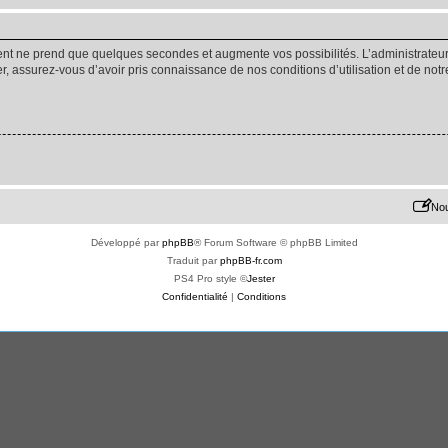
ment ne prend que quelques secondes et augmente vos possibilités. L’administrate
 assurez-vous d’avoir pris connaissance de nos conditions d’utilisation et de notre 
Nou
Développé par
phpBB
® Forum Software © phpBB Limited
Traduit par
phpBB-fr.com
PS4 Pro style ©
Jester
Confidentialité
|
Conditions