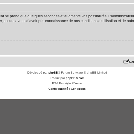
ment ne prend que quelques secondes et augmente vos possibilités. L’administrate
 assurez-vous d’avoir pris connaissance de nos conditions d’utilisation et de notre 
Nou
Développé par
phpBB
® Forum Software © phpBB Limited
Traduit par
phpBB-fr.com
PS4 Pro style ©
Jester
Confidentialité
|
Conditions