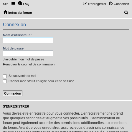
Site
FAQ
S’enregistrer
Connexion
R
Index du forum
e
Connexion
c
h
Nom d’utilisateur :
e
r
Mot de passe :
c
J’ai oublié mon mot de passe
h
Renvoyer le courriel de confirmation
e
Se souvenir de moi
r
Cacher mon statut en ligne pour cette session
S’ENREGISTRER
Vous devez être enregistré pour vous connecter. L’enregistrement ne prend
que quelques secondes et augmente vos possibilités. L’administrateur du
forum peut également accorder des permissions additionnelles aux membres
du forum. Avant de vous enregistrer, assurez-vous d’avoir pris connaissance