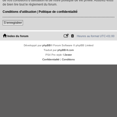
de nos conditions d’utilisation et de notre politique de vie privée. Assurez-vous
de bien lire tout le règlement du forum.
Conditions d’utilisation
|
Politique de confidentialité
S’enregistrer
Index du forum
Heures au format
UTC+01:00
Développé par
phpBB
® Forum Software © phpBB Limited
Traduit par
phpBB-fr.com
PS4 Pro style ©
Jester
Confidentialité
|
Conditions