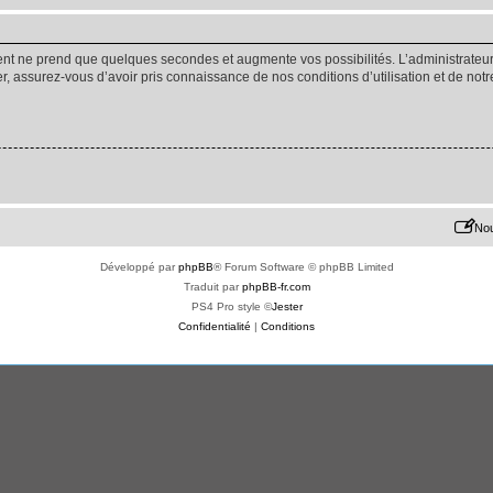
ment ne prend que quelques secondes et augmente vos possibilités. L’administrate
 assurez-vous d’avoir pris connaissance de nos conditions d’utilisation et de notre 
Nou
Développé par
phpBB
® Forum Software © phpBB Limited
Traduit par
phpBB-fr.com
PS4 Pro style ©
Jester
Confidentialité
|
Conditions