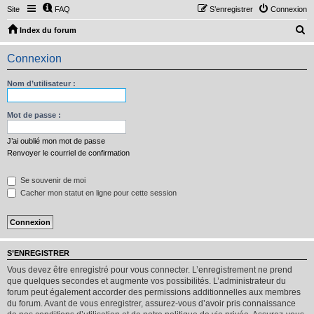
Site
FAQ
S’enregistrer
Connexion
R
Index du forum
e
Connexion
c
h
Nom d’utilisateur :
e
r
Mot de passe :
c
J’ai oublié mon mot de passe
h
Renvoyer le courriel de confirmation
e
Se souvenir de moi
r
Cacher mon statut en ligne pour cette session
S’ENREGISTRER
Vous devez être enregistré pour vous connecter. L’enregistrement ne prend
que quelques secondes et augmente vos possibilités. L’administrateur du
forum peut également accorder des permissions additionnelles aux membres
du forum. Avant de vous enregistrer, assurez-vous d’avoir pris connaissance