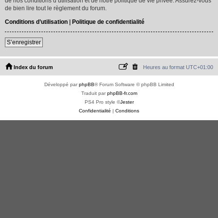
de nos conditions d’utilisation et de notre politique de vie privée. Assurez-vous
de bien lire tout le règlement du forum.
Conditions d’utilisation
|
Politique de confidentialité
S’enregistrer
Index du forum
Heures au format
UTC+01:00
Développé par
phpBB
® Forum Software © phpBB Limited
Traduit par
phpBB-fr.com
PS4 Pro style ©
Jester
Confidentialité
|
Conditions