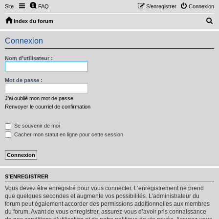
Site
FAQ
S’enregistrer
Connexion
R
Index du forum
e
Connexion
c
h
Nom d’utilisateur :
e
r
Mot de passe :
c
J’ai oublié mon mot de passe
h
Renvoyer le courriel de confirmation
e
Se souvenir de moi
r
Cacher mon statut en ligne pour cette session
S’ENREGISTRER
Vous devez être enregistré pour vous connecter. L’enregistrement ne prend
que quelques secondes et augmente vos possibilités. L’administrateur du
forum peut également accorder des permissions additionnelles aux membres
du forum. Avant de vous enregistrer, assurez-vous d’avoir pris connaissance