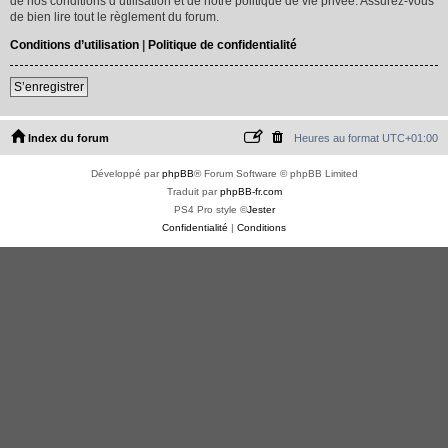
de nos conditions d’utilisation et de notre politique de vie privée. Assurez-vous
de bien lire tout le règlement du forum.
Conditions d’utilisation
|
Politique de confidentialité
S’enregistrer
Index du forum
Heures au format
UTC+01:00
Développé par
phpBB
® Forum Software © phpBB Limited
Traduit par
phpBB-fr.com
PS4 Pro style ©
Jester
Confidentialité
|
Conditions