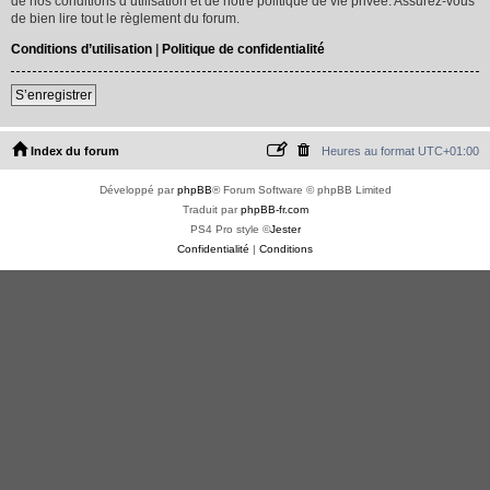
de nos conditions d’utilisation et de notre politique de vie privée. Assurez-vous
de bien lire tout le règlement du forum.
Conditions d’utilisation
|
Politique de confidentialité
S’enregistrer
Index du forum
Heures au format
UTC+01:00
Développé par
phpBB
® Forum Software © phpBB Limited
Traduit par
phpBB-fr.com
PS4 Pro style ©
Jester
Confidentialité
|
Conditions