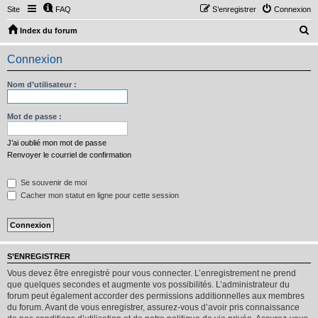
Site
FAQ
S’enregistrer
Connexion
R
Index du forum
e
Connexion
c
h
Nom d’utilisateur :
e
r
Mot de passe :
c
J’ai oublié mon mot de passe
h
Renvoyer le courriel de confirmation
e
Se souvenir de moi
r
Cacher mon statut en ligne pour cette session
S’ENREGISTRER
Vous devez être enregistré pour vous connecter. L’enregistrement ne prend
que quelques secondes et augmente vos possibilités. L’administrateur du
forum peut également accorder des permissions additionnelles aux membres
du forum. Avant de vous enregistrer, assurez-vous d’avoir pris connaissance