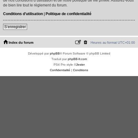
de nos conditions d’utilisation et de notre politique de vie privée. Assurez-vous
de bien lire tout le règlement du forum.
Conditions d’utilisation
|
Politique de confidentialité
S’enregistrer
Index du forum
Heures au format
UTC+01:00
Développé par
phpBB
® Forum Software © phpBB Limited
Traduit par
phpBB-fr.com
PS4 Pro style ©
Jester
Confidentialité
|
Conditions