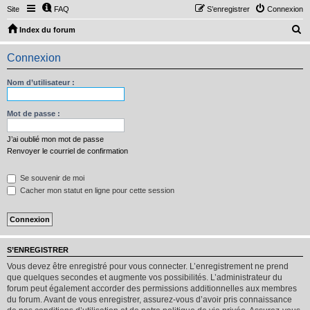
Site
FAQ
S’enregistrer
Connexion
R
Index du forum
e
Connexion
c
h
Nom d’utilisateur :
e
r
Mot de passe :
c
J’ai oublié mon mot de passe
h
Renvoyer le courriel de confirmation
e
Se souvenir de moi
r
Cacher mon statut en ligne pour cette session
S’ENREGISTRER
Vous devez être enregistré pour vous connecter. L’enregistrement ne prend
que quelques secondes et augmente vos possibilités. L’administrateur du
forum peut également accorder des permissions additionnelles aux membres
du forum. Avant de vous enregistrer, assurez-vous d’avoir pris connaissance